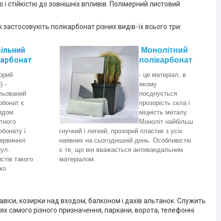
і стійкістю до зовнішніх впливів. Полімерний листовий
к застосовують полікарбонат різних видів-їх всього три:
ільний
Монолітний
карбонат
полікарбонат
зорий
- це матеріал, в
 -
якому
льований
поєднується
рбонат є
прозорість скла і
идом
міцність металу.
тного
Моноліт найбільш
рбонату і
гнучкий і легкий, прозорий пластик з усіх
первинної
наявних на сьогоднішній день. Особливістю
нул.
є те, що він вважається антивандальним
стів такого
матеріалом.
ко
віси, козирки над входом, балконом і дахів альтанок. Служить
ях самого різного призначення, паркани, ворота, телефонні