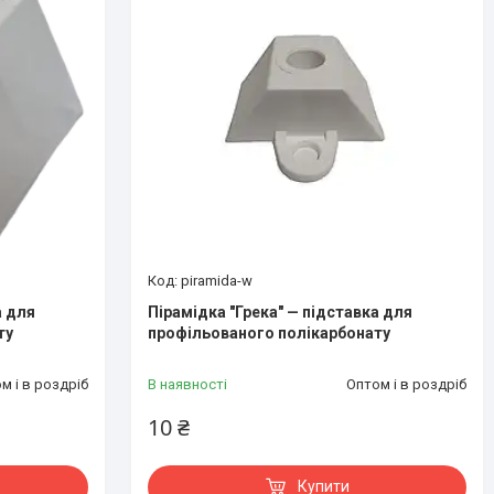
piramida-w
а для
Пірамідка "Грека" — підставка для
ту
профільованого полікарбонату
м і в роздріб
В наявності
Оптом і в роздріб
10 ₴
Купити