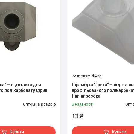
piramida-np
ка" — підставка для
Пірамідка "Грека" — підставк
о полікарбонату Сірий
профільованого полікарбона
Напівпрозора
Оптом і в роздріб
В наявності
Опто
13 ₴
Купити
Купити