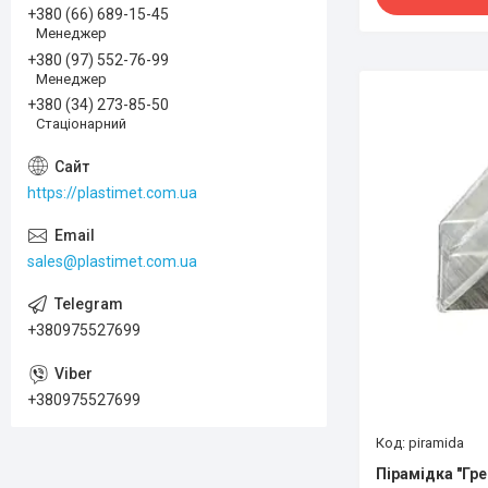
+380 (66) 689-15-45
Менеджер
+380 (97) 552-76-99
Менеджер
+380 (34) 273-85-50
Стаціонарний
https://plastimet.com.ua
sales@plastimet.com.ua
+380975527699
+380975527699
piramida
Пірамідка "Гре