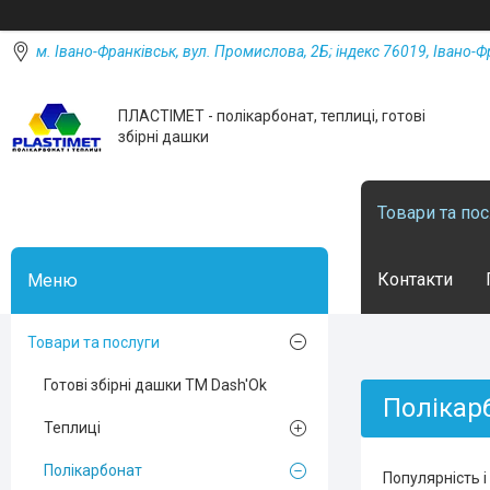
м. Івано-Франківськ, вул. Промислова, 2Б; індекс 76019, Івано-Ф
ПЛАСТІМЕТ - полікарбонат, теплиці, готові
збірні дашки
Товари та по
Контакти
Товари та послуги
Готові збірні дашки ТМ Dash'Ok
Полікар
Теплиці
Полікарбонат
Популярність і