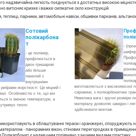
го надзвичайна легкість поєднується з достатньо високою міцністю 
но витісняє крихке і важке силікатне скло конструкцій.
и, теплиці, парники, автомобільні навіси, обшивки парканів, альтано
С
отовий
Проф
полікарбона
полі
т
- (про
шифер)
- це полімер,
Профі
профілюється в
поліка
двох-тришарові
різнов
або більше
монолі
панелей з
поліка
внутрішніми
виготовляється з високоякісної 
ребрами жорсткості. Це міцний і
сировини, з полікарбонатних гра
іал. Особливістю є те, що він
Невелика вага і зручні розміри ли
ься із зміною температури, а
матеріалу дозволяє швидко і лег
 утримує тепло
здійснювати монтаж.
використовують в облаштуванні тераси і оранжереї, споруджують на
матеріалом - панорамних вікон, стінових перегородках в приміщенн
и.Полікарбонат є надміцним порівняно з іншими видами пластику.