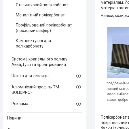
матеріалам. Йо
Стільниковий полікарбонат
матеріал актив
Монолітний полікарбонат
Навіси, козирк
Профільований полікарбонат
(прозорий шифер)
Комплектуючі для
полікарбонату
Система крапельного поливу
АкваДуся та провітрювання
Плівка для теплиць
поздовжніми 
Алюмінієвий профіль ТМ
легкий матер
SOLIDPROF
мало змінюєт
також добре
Реклама
Полікарбонат 
Новини
покрівельним 
будки і зупинк