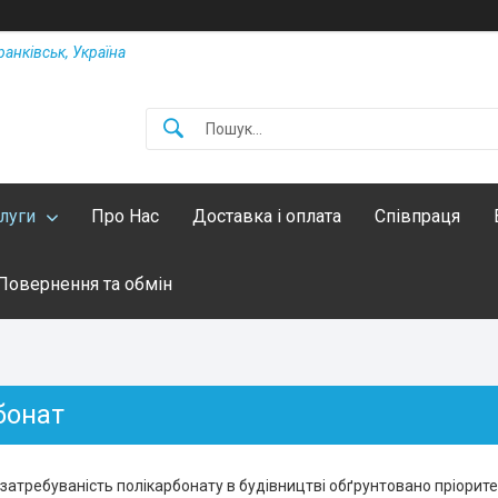
ранківськ, Україна
слуги
Про Нас
Доставка і оплата
Співпраця
Повернення та обмін
бонат
 затребуваність полікарбонату в будівництві обґрунтовано пріорит