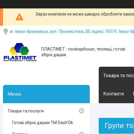
Зараз компанія не може швидко обробляти замовл
м. Івано-Франківськ, вул. Промислова, 2Б; індекс 76019, Івано-Ф
ПЛАСТІМЕТ - полікарбонат, теплиці, готові
збірні дашки
Товари та по
Контакти
Товари та послуги
Готові збірні дашки ТМ Dash'Ok
Групи то