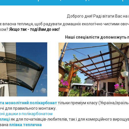
Доброго дня! Раді вітати Вас на
є власна теплиця, щоб радувати домашніх екологічно чистими ово
ком?
Якщо так - тоді Вам до нас!
Наші спеціалісти допоможуть п
та монолітний полікарбонат
тільки преміум класу (Україна,Ізраїль(
чі для правильного монтажу.
ірні дашки з полікарбонатом
еплиці
як для початківців-любителів, так і для комерційного вирощ
ована
плівка теплична