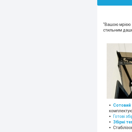
"Вашою мрією 
стильним даш
Сотовий 
комплектую
Готові зб
Збірні т
Стабіліз