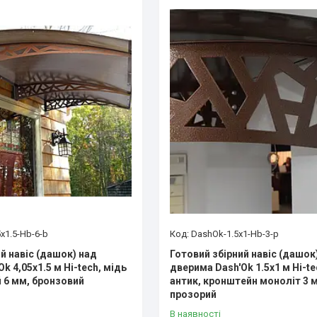
x1.5-Hb-6-b
DashOk-1.5x1-Hb-3-p
й навіс (дашок) над
Готовий збірний навіс (дашок
k 4,05x1.5 м Hi-tech, мідь
дверима Dash'Ok 1.5x1 м Hi-te
й 6 мм, бронзовий
антик, кронштейн моноліт 3 
прозорий
В наявності