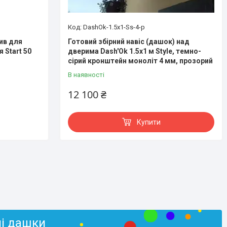
DashOk-1.5x1-Ss-4-p
ив для
Готовий збірний навіс (дашок) над
 Start 50
дверима Dash'Ok 1.5x1 м Style, темно-
сірий кронштейн моноліт 4 мм, прозорий
В наявності
12 100 ₴
Купити
ні дашки