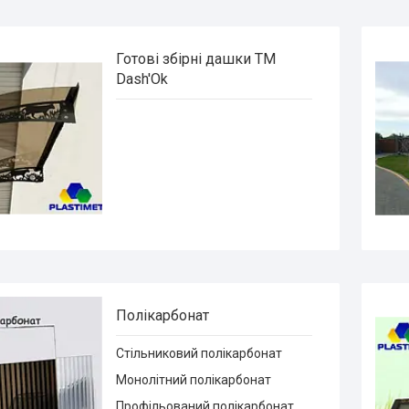
Готові збірні дашки ТМ
Dash'Ok
Полікарбонат
Стільниковий полікарбонат
Монолітний полікарбонат
Профільований полікарбонат