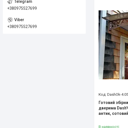
+380975527699
+380975527699
DashOk-4.05
Готовий збірни
дверима Dash'O
антик, сотови
В наявності