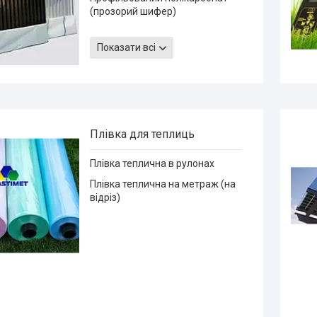
(прозорий шифер)
Комплектуючі для
полікарбонату
Показати всі
Плівка для теплиць
Плівка теплична в рулонах
Плівка теплична на метраж (на
відріз)