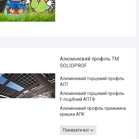
Алюмінієвий профіль ТМ
SOLIDPROF
Алюмінієвий торцевий профіль
АПТ
Алюмінієвий торцевий профіль
F-подібний АПТФ
Алюмінієвий профіль прижимна
кришка АПК
Алюмінієвий коньковий профіль
АПК
Показати всі
Алюмінієвий профіль прижимна