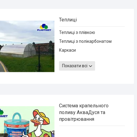
Теплиці
Теплиці з плівкою
Теплиці з полікарбонатом
Каркаси
Комплектуючі для теплиць
Показати всі
Система крапельного
поливу АкваДуся та
провітрювання