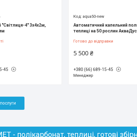
4
aqua50-new
 "Світлиця-4" 3х4х2м,
Автоматичний капельний пол
мм
теплиці на 50 рослин АкваДуся
ті
Готово до відправки
5 500 ₴
5-45
+380 (66) 689-15-45
Менеджер
 послуги
Т - полікарбонат, теплиці, готові збір