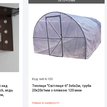
3х10+плівк
svit-6-120
) над
Теплиця "Світлиця-6" 3х6х2м, труба
ch, мідь
20х20х1мм з плівкою 120 мкм
мм,
Немає в наявності