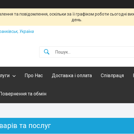
ення та повідомлення, оскільки за її графіком роботи сьогодні в
день.
ранківськ, Україна
слуги
Про Нас
Доставка і оплата
Співпраця
Повернення та обмін
варів та послуг