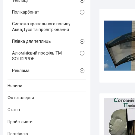
Теплиці
Полікарбонат
Система крапельного поливу
АкваДуся та провітрювання
Плівка для теплиць
Алюмінієвий профіль ТМ
SOLIDPROF
Реклама
Новини
Фотогалерея
Статті
Прайс-листи
Портфоліо