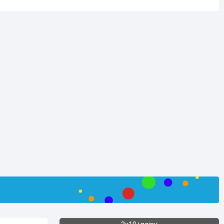
планка АППП
Алюмінієвий профіль база
універсальний АПБ
Ущільнювач універсальний