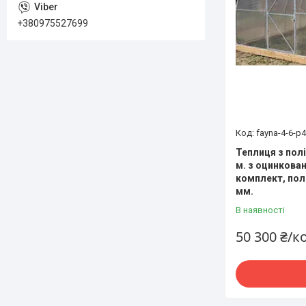
+380975527699
fayna-4-6-p4
Теплиця з пол
м. з оцинкован
комплект, пол
мм.
В наявності
50 300 ₴/