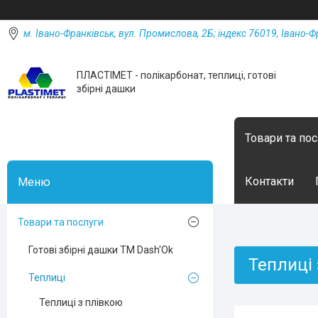
м. Івано-Франківськ, вул. Промислова, 2Б; індекс 76019, Івано-Ф
ПЛАСТІМЕТ - полікарбонат, теплиці, готові
збірні дашки
Товари та по
Контакти
Товари та послуги
Готові збірні дашки ТМ Dash'Ok
Теплиці
Теплиці
Теплиці з плівкою