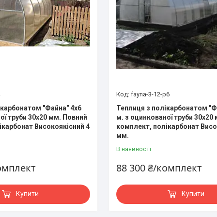
fayna-3-12-p6
ікарбонатом "Файна" 4х6
Теплиця з полікарбонатом "Ф
ої труби 30х20 мм. Повний
м. з оцинкованої труби 30х20
ікарбонат Високоякісний 4
комплект, полікарбонат Висо
мм.
В наявності
комплект
88 300 ₴/комплект
Купити
Купити