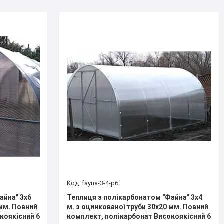
fayna-3-4-p6
айна" 3х6
Теплиця з полікарбонатом "Файна" 3х4
 мм. Повний
м. з оцинкованої труби 30х20 мм. Повний
коякісний 6
комплект, полікарбонат Високоякісний 6