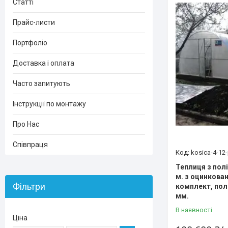
Статті
Прайс-листи
Портфоліо
Доставка і оплата
Часто запитують
Інструкції по монтажу
Про Нас
Співпраця
kosica-4-12
Теплиця з пол
м. з оцинкован
Фільтри
комплект, пол
мм.
В наявності
Ціна