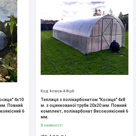
kosica-4-8-p6
осиця" 4х10
Теплиця з полікарбонатом "Косиця" 4х8
 мм. Повний
м. з оцинкованої труби 20х20 мм. Повний
коякісний 6
комплект, полікарбонат Високоякісний 6
мм.
В наявності