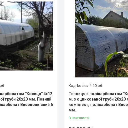
-p6
kosica-4-10-p6
ікарбонатом "Косиця" 4х12
Теплиця з полікарбонатом "К
ої труби 20х20 мм. Повний
м. з оцинкованої труби 20х20
ікарбонат Високоякісний 6
комплект, полікарбонат Висо
мм.
В наявності