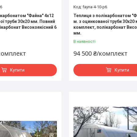
p6
fayna-4-10-p6
ікарбонатом "Файна" 4х12
Теплиця з полікарбонатом "Ф
ої труби 30х20 мм. Повний
м. з оцинкованої труби 30х20
ікарбонат Високоякісний 6
комплект, полікарбонат Висо
мм.
В наявності
/комплект
94 500 ₴/комплект
Купити
Купити