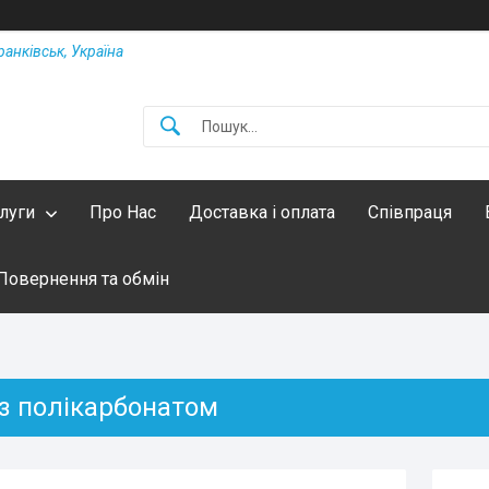
ранківськ, Україна
слуги
Про Нас
Доставка і оплата
Співпраця
Повернення та обмін
 з полікарбонатом