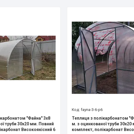
fayna-3-6-p6
ікарбонатом "Файна" 3х8
Теплиця з полікарбонатом "Ф
ої труби 30х20 мм. Повний
м. з оцинкованої труби 30х20
ікарбонат Високоякісний 6
комплект, полікарбонат Висо