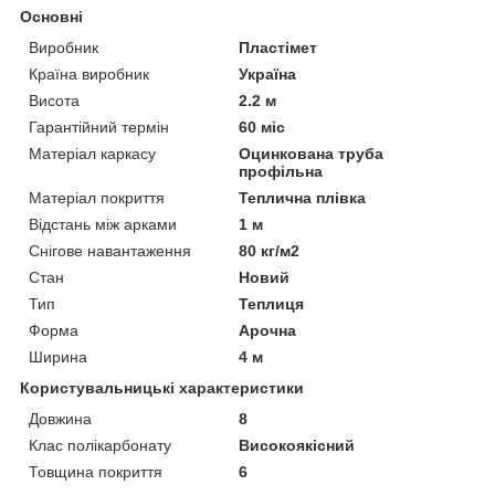
Основні
Виробник
Пластімет
Країна виробник
Україна
Висота
2.2 м
Гарантійний термін
60 міс
Матеріал каркасу
Оцинкована труба
профільна
Матеріал покриття
Теплична плівка
Відстань між арками
1 м
Снігове навантаження
80 кг/м2
Стан
Новий
Тип
Теплиця
Форма
Арочна
Ширина
4 м
Користувальницькі характеристики
Довжина
8
Клас полікарбонату
Високоякісний
Товщина покриття
6