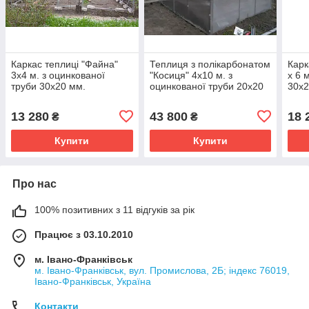
Каркас теплиці "Файна"
Теплиця з полікарбонатом
Карк
3х4 м. з оцинкованої
"Косиця" 4х10 м. з
х 6 
труби 30х20 мм.
оцинкованої труби 20х20
30х2
мм. Полікарбонат
тепличний 4 мм.
13 280
43 800
18 
₴
₴
Купити
Купити
Про нас
100% позитивних з 11 відгуків за рік
Працює з 03.10.2010
м. Івано-Франківськ
м. Івано-Франківськ, вул. Промислова, 2Б; індекс 76019,
Івано-Франківськ, Україна
Контакти