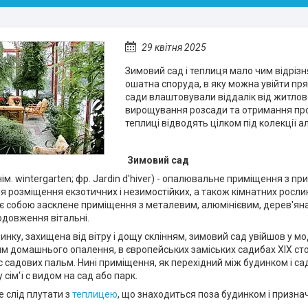
29 квітня 2025
Зимовий сад і теплиця мало чим відрізн
ошатна споруда, в яку можна увійти пря
сади влаштовували віддалік від житлов
вирощування розсади та отримання проду
теплиці відводять цілком під колекції а
Зимовий сад
ім. wintergarten; фр. Jardin d'hiver) - опалювальне приміщення з п
я розміщення екзотичних і незимостійких, а також кімнатних росли
є собою засклене приміщення з металевим, алюмінієвим, дерев'ян
одовження вітальні.
инку, захищена від вітру і дощу склінням, зимовий сад увійшов у мо
 домашнього опалення, в європейських заміських садибах XIX сто
с садових пальм. Нині приміщення, як перехідний між будинком і с
 сім'ї c видом на сад або парк.
 слід плутати з
теплицею
, що знаходиться поза будинком і призн