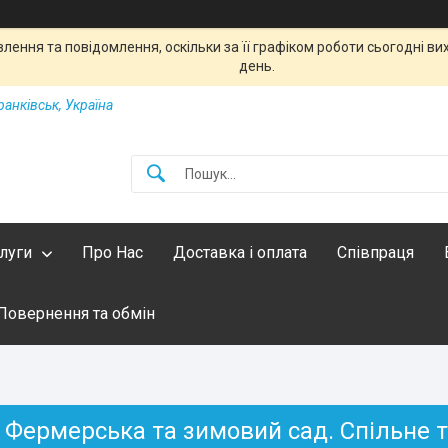
ення та повідомлення, оскільки за її графіком роботи сьогодні в
день.
ранківськ, Україна
слуги
Про Нас
Доставка і оплата
Співпраця
Повернення та обмін
Фермерська та зимовий сад. Спільне та