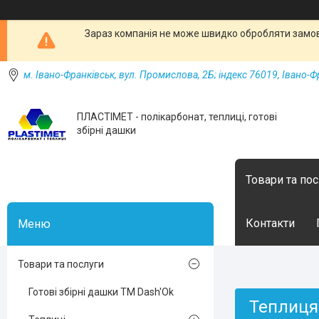
Зараз компанія не може швидко обробляти замовл
м. Івано-Франківськ, вул. Промислова, 2Б; індекс 76019, Івано-Ф
ПЛАСТІМЕТ - полікарбонат, теплиці, готові
збірні дашки
Товари та по
Контакти
Товари та послуги
Готові збірні дашки ТМ Dash'Ok
Теплиця 