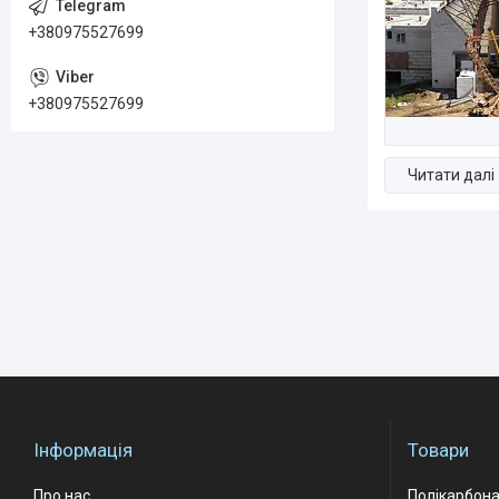
+380975527699
+380975527699
Інформація
Товари
Про нас
Полікарбон