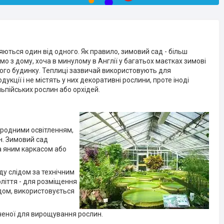
яються один від одного. Як правило, зимовий сад - більш
мо з дому, хоча в минулому в Англії у багатьох маєтках зимові
ого будинку. Теплиці зазвичай використовують для
кції і не містять у них декоративні рослини, проте іноді
льпійських рослин або орхідей.
риродними освітленням,
н. Зимовий сад
а яним каркасом або
ду слідом за технічним
ліття - для розміщення
адом, використовується
аченої для вирощування рослин.