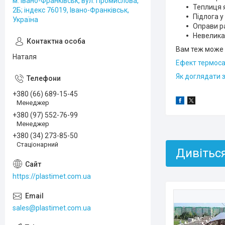
м. Івано-Франківськ, вул. Промислова,
Теплиця я
2Б; індекс 76019, Івано-Франківськ,
Підлога у
Україна
Оправи ра
Невелика,
Вам теж може 
Наталя
Ефект термоса
Як доглядати 
+380 (66) 689-15-45
Менеджер
+380 (97) 552-76-99
Менеджер
+380 (34) 273-85-50
Стаціонарний
https://plastimet.com.ua
sales@plastimet.com.ua