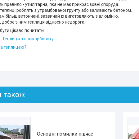
к правило - утилітарна, яка не має прикрас зовні споруда.
 теплиці роблять з утрамбованої грунту або заливають бетоном.
м більш витончені, зазвичай їх виготовляють з алюмінію.
 добре з ним теплиця відносно недорога.
бути цікаво почитати:
. Теплиця з полікарбонату.
за теплицею?
Основні помилки підчас