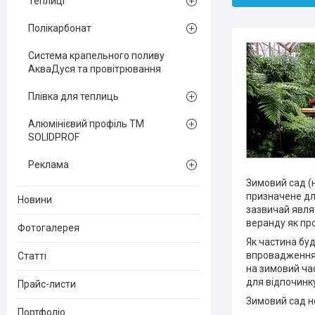
Теплиці
Полікарбонат
Система крапельного поливу
АкваДуся та провітрювання
Плівка для теплиць
Алюмінієвий профіль ТМ
SOLIDPROF
Реклама
Зимовий сад (н
призначене дл
Новини
зазвичай явля
веранду як пр
Фотогалерея
Як частина буд
впровадженням
Статті
на зимовий ча
для відпочинку
Прайс-листи
Зимовий сад не
Портфоліо