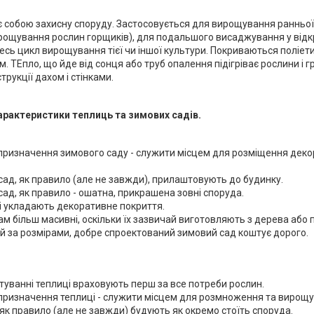
 собою захисну споруду. Застосовується для вирощування ранньої ро
рощування рослин горщиків), для подальшого висаджування у відкр
весь цикл вирощування тієї чи іншої культури. Покриваються поліе
. ТЕпло, що йде від сонця або труб опалення підігріває рослини і гр
трукції дахом і стінками.
арактеристики теплиць та зимових садів.
призначення зимового саду - служити місцем для розміщення декор
ад, як правило (але не завжди), прилаштовують до будинку.
ад, як правило - ошатна, прикрашена зовні споруда.
зі укладають декоративне покриття.
м більш масивні, оскільки їх зазвичай виготовляють з дерева або п
й за розмірами, добре спроектований зимовий сад коштує дорого.
туванні теплиці враховують перш за все потреби рослин.
призначення теплиці - служити місцем для розмноження та вирощу
к правило (але не завжди) будують як окремо стоїть споруда.