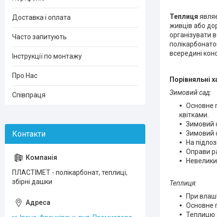
Теплиця
являє
Доставка і оплата
живців або до
організувати 
Часто запитують
полікарбонатом
всередині конс
Інструкції по монтажу
Про Нас
Порівняльні х
Зимовий сад:
Співпраця
Основне 
квітками.
Зимовий с
Зимовий с
На підло
Оправи ра
Невелики
ПЛАСТІМЕТ - полікарбонат, теплиці,
збірні дашки
Теплиця:
При влаш
Основне 
Теплицю я