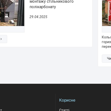
монтажу стільникового
полікарбонату
29.04.2025
Кольо
гориз
перек
Корисне
ат
Статті