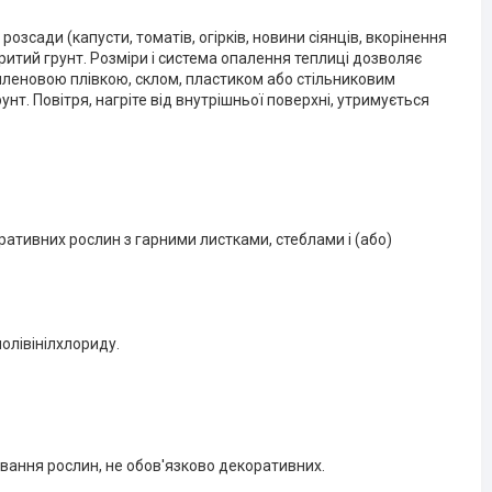
зсади (капусти, томатів, огірків, новини сіянців, вкорінення
итий грунт. Розміри і система опалення теплиці дозволяє
тиленовою плівкою, склом, пластиком або стільниковим
унт. Повітря, нагріте від внутрішньої поверхні, утримується
ативних рослин з гарними листками, стеблами і (або)
олівінілхлориду.
вання рослин, не обов'язково декоративних.