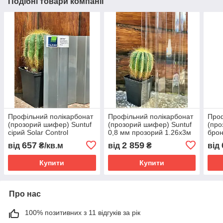
Подібні товари компанії
Профільний полікарбонат
Профільний полікарбонат
Проф
(прозорий шифер) Suntuf
(прозорий шифер) Suntuf
(про
сірий Solar Control
0,8 мм прозорий 1.26x3м
брон
657
2 859
від
₴/кв.м
від
₴
від
Купити
Купити
Про нас
100% позитивних з 11 відгуків за рік