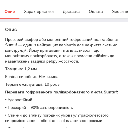
Опис
Характеристики
Доставка
Оплата
Умови п
Опис
Прозорий шифер або монолітний гофрований полікарбонат
Suntuf ― один із найкращих варіантів для накриття скатних
конструкцій. Йому притаманні ті ж властивості, що і
монолітному полікарбонату, а також посилена стійкість до
навантажень завдяки ребру жорсткості.
Товщина: 1,2 мм
Країна-виробник: Німеччина.
Термін експлуатації: 10 років.
Переваги гофрованого полікарбонатного листа Suntuf:
• Ударостійкий
• Прозорий – 90% світлопроникність
• Стійкий до впливу погодних умов і ультрафіолетового
випромінювання – зберігає свої властивості роками