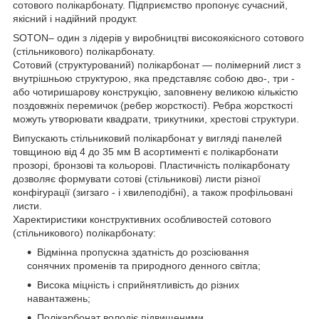
сотового полікарбонату. Підприємство пропонує сучасний,
якісний і надійний продукт.
SOTON– один з лідерів у виробництві високоякісного сотового
(стільникового) полікарбонату.
Сотовий (структурований) полікарбонат — полімерний лист з
внутрішньою структурою, яка представляє собою дво-, три -
або чотиришарову конструкцію, заповнену великою кількістю
поздовжніх перемичок (ребер жорсткості). Ребра жорсткості
можуть утворювати квадрати, трикутники, хрестові структури.
Випускають стільниковий полікарбонат у вигляді панелей
товщиною від 4 до 35 мм В асортименті є полікарбонати
прозорі, бронзові та кольорові. Пластичність полікарбонату
дозволяє формувати сотові (стільникові) листи різної
конфігурації (зигзаго - і хвилеподібні), а також профільовані
листи.
Харектиристики конструктивних особливостей сотового
(стільникового) полікарбонату:
Відмінна пропускна здатність до розсіювання
сонячних променів та природного денного світла;
Висока міцність і сприйнятливість до різних
навантажень;
Полікарбонат володіє підвищеними