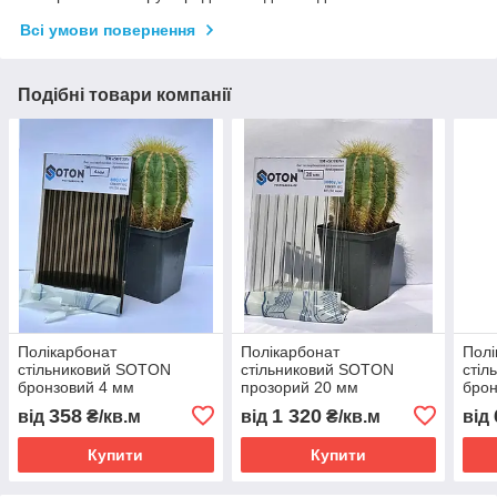
Всі умови повернення
Подібні товари компанії
Полікарбонат
Полікарбонат
Полі
стільниковий SOTON
стільниковий SOTON
стіл
бронзовий 4 мм
прозорий 20 мм
брон
358
1 320
від
₴/кв.м
від
₴/кв.м
від
Купити
Купити