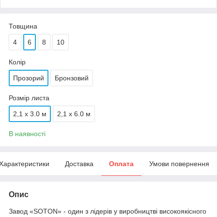
Товщина
4
6
8
10
Колір
Прозорий
Бронзовий
Розмір листа
2,1 х 3.0 м
2,1 х 6.0 м
В наявності
Характеристики
Доставка
Оплата
Умови повернення
Опис
Завод «SOTON» - один з лідерів у виробництві високоякісного