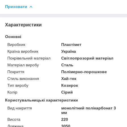
Приховати
Характеристики
Основні
Виробник
Пластімет
Країна виробник
Україна
Покрівельний матеріал
Світлопрозорий матеріал
Матеріал виробу
Сталь
Покриття
Полімерно-порошкове
Стиль виконання
Хай-тек
Тип виробу
Козирок
Колір
Сірий
Користувальницькі характеристики
Вид накриття
монолітний полікарбонат 3
мм
Висота
220
Довжина
3050