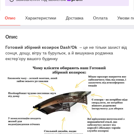
Опис
Характеристики
Доставка
Оплата
Умови п
Опис
Готовий збірний козирок Dash'Ok
– це не тільки захист від
сонця, дощу, вітру та бурульок, а й вишукана родзинка
екстер’єру вашого будинку