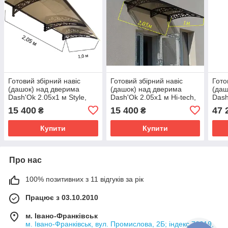
Готовий збірний навіс
Готовий збірний навіс
Гото
(дашок) над дверима
(дашок) над дверима
(даш
Dash'Ok 2.05x1 м Style,
Dash'Ok 2.05x1 м Hi-tech,
Dash
мідь антик, кронштейн,
мідь антик, кронштейн,
мідь
15 400
15 400
47 
₴
₴
моноліт 3 мм, бронза
моноліт 3 мм, бронза
брон
Купити
Купити
Про нас
100% позитивних з 11 відгуків за рік
Працює з 03.10.2010
м. Івано-Франківськ
м. Івано-Франківськ, вул. Промислова, 2Б; індекс 76019,