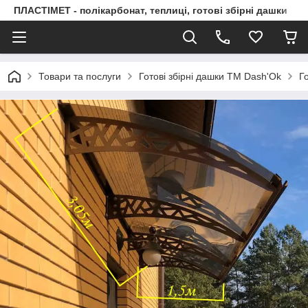
ПЛАСТІМЕТ - полікарбонат, теплиці, готові збірні дашки
Товари та послуги
Готові збірні дашки ТМ Dash'Ok
Г