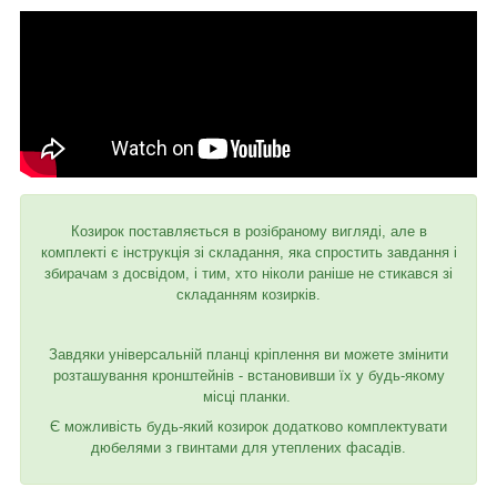
Козирок поставляється в розібраному вигляді, але в
комплекті є інструкція зі складання, яка спростить завдання і
збирачам з досвідом, і тим, хто ніколи раніше не стикався зі
складанням козирків.
Завдяки універсальній планці кріплення ви можете змінити
розташування кронштейнів - встановивши їх у будь-якому
місці планки.
Є можливість будь-який козирок додатково комплектувати
дюбелями з гвинтами для утеплених фасадів.