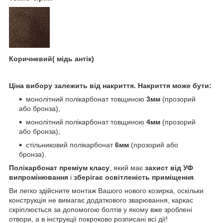
Коричневий( мідь антік)
Ціна вибору залежить від накриття. Накриття може бути:
монолітний полікарбонат товщиною
3мм
(прозорий
або бронза),
монолітний полікарбонат товщиною
4мм
(прозорий
або бронза),
стільниковий полікарбонат
6мм
(прозорий або
бронза).
Полікарбонат преміум класу
, який має
захист від УФ
випромінювання
і
зберігає освітленість приміщення
.
Ви легко здійсните монтаж Вашого нового козирка, оскільки
конструкція не вимагає додаткового зварювання, каркас
скріплюється за допомогою болтів у якому вже зроблені
отвори, а в інструкції покроково розписані всі дії!