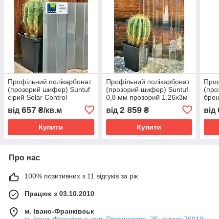
Профільний полікарбонат
Профільний полікарбонат
Проф
(прозорий шифер) Suntuf
(прозорий шифер) Suntuf
(про
сірий Solar Control
0,8 мм прозорий 1.26x3м
брон
657
2 859
від
₴/кв.м
від
₴
від
Купити
Купити
Про нас
100% позитивних з 11 відгуків за рік
Працює з 03.10.2010
м. Івано-Франківськ
м. Івано-Франківськ, вул. Промислова, 2Б; індекс 76019,