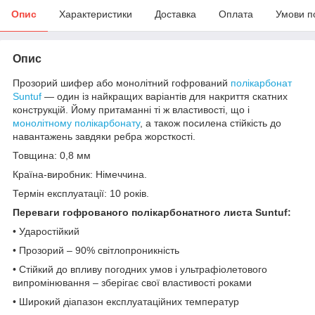
Опис
Характеристики
Доставка
Оплата
Умови п
Опис
Прозорий шифер або монолітний гофрований
полікарбонат
Suntuf
― один із найкращих варіантів для накриття скатних
конструкцій. Йому притаманні ті ж властивості, що і
монолітному полікарбонату
, а також посилена стійкість до
навантажень завдяки ребра жорсткості.
Товщина: 0,8 мм
Країна-виробник: Німеччина.
Термін експлуатації: 10 років.
Переваги гофрованого полікарбонатного листа Suntuf:
• Ударостійкий
• Прозорий – 90% світлопроникність
• Стійкий до впливу погодних умов і ультрафіолетового
випромінювання – зберігає свої властивості роками
• Широкий діапазон експлуатаційних температур