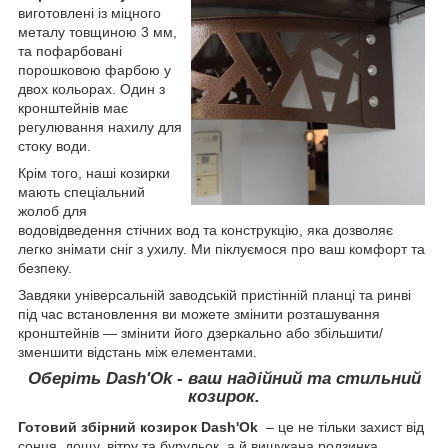
виготовлені із міцного
металу товщиною 3 мм,
та пофарбовані
порошковою фарбою у
двох кольорах. Один з
кронштейнів має
регулювання нахилу для
стоку води.
Крім того, наші козирки
мають спеціальний
жолоб для
водовідведення стічних вод та конструкцію, яка дозволяє
легко знімати сніг з ухилу. Ми піклуємося про ваш комфорт та
безпеку.
Завдяки універсальній заводській пристінній планці та ринві
під час встановлення ви можете змінити розташування
кронштейнів — змінити його дзеркально або збільшити/
зменшити відстань між елементами.
Оберіть Dash'Ok - ваш надійний та стильний
козирок.
Готовий збірний козирок Dash'Ok
– це не тільки захист від
сонця, дощу, вітру та бурульок, а й вишукана родзинка