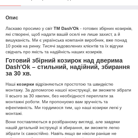
Опис
Ласкаво просимо у світ
ТМ Dash'Ok
- готових збірних козирків,
які створені, щоб надати вашій оселі не лише захист, а й
вишуканість. Ми є українська компанія виробник, вже понад
10 років на ринку. Тисячі задоволених клієнтів та їх відгуки
свідчать про якість та надійність наших козирків.
Готовий збірний козирок над дверима
Dash'Ok – стильний, надійний, збирання
за 30 хв.
Наші
козирки
відрізняються простотою та швидкістю
монтажу. За допомогою нашої конструкції, ви зможете зібрати
її всього за 30 хвилин, без необхідності переплати за
монтажні роботи. Ми пропонуємо вам зручність та
ефективність. Ми гордимося тим, що наші козирки легкі у
монтажі.
Вони поставляються в розібраному вигляді, але завдяки
нашій детальній інструкції зі збирання, ви зможете легко
зібрати їх самостійно. Навіть якщо ви ніколи раніше не