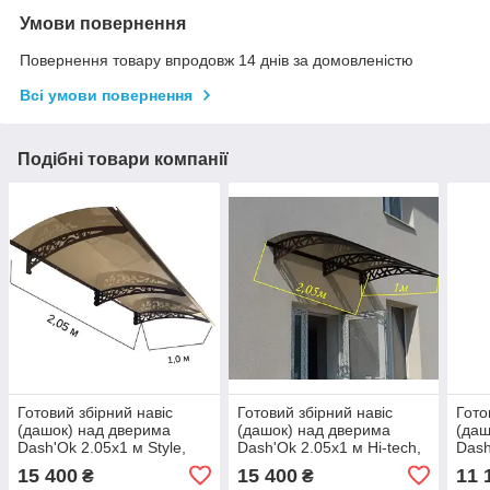
Умови повернення
Повернення товару впродовж 14 днів за домовленістю
Всі умови повернення
Подібні товари компанії
Готовий збірний навіс
Готовий збірний навіс
Гото
(дашок) над дверима
(дашок) над дверима
(даш
Dash'Ok 2.05x1 м Style,
Dash'Ok 2.05x1 м Hi-tech,
Dash
мідь антик, кронштейн,
мідь антик, кронштейн,
мідь
15 400
15 400
11 
₴
₴
моноліт 3 мм, бронза
моноліт 3 мм, бронза
моно