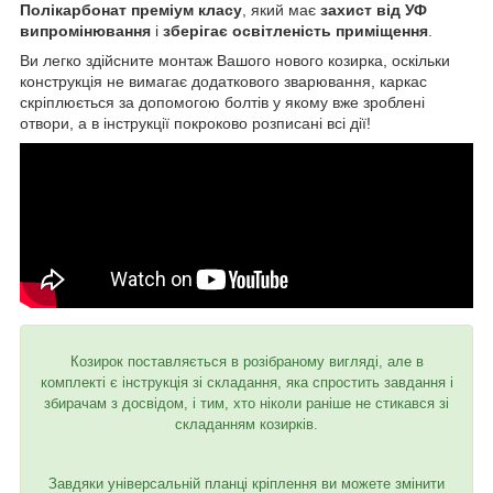
Полікарбонат преміум класу
, який має
захист від УФ
випромінювання
і
зберігає освітленість приміщення
.
Ви легко здійсните монтаж Вашого нового козирка, оскільки
конструкція не вимагає додаткового зварювання, каркас
скріплюється за допомогою болтів у якому вже зроблені
отвори, а в інструкції покроково розписані всі дії!
Козирок поставляється в розібраному вигляді, але в
комплекті є інструкція зі складання, яка спростить завдання і
збирачам з досвідом, і тим, хто ніколи раніше не стикався зі
складанням козирків.
Завдяки універсальній планці кріплення ви можете змінити