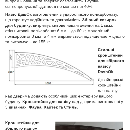
випромінювання та зберігає освітленість. Ступінь
світлопропускної здатності не менше ніж 40%.
Навіс ДашОк
виготовлений з ударостійкого полікарбонату,
що гарантує надійність та довговічність.
Збірний козирок
для будинку
, витримує снігове навантаження на 1 кв.м:
стільниковий полікарбонат 6 мм – до 60 кг, монолітний
полікарбонат 3 мм та 4 мм відрізняється підвищеною міцністю
та витримує – до 155 кг.
Стильні
кронштейни
для збірного
навісу
DashOk
Дизайнерські
кронштейни
для навісу
над дверима додають особливий шик екстер'єру вашого
будинку.
Кронштейни для навісу
над дверима виготовлені у
3 дизайнах:
Фауна
,
Хайтек
та
Стиль
.
Кронштейни для
збірного навісу