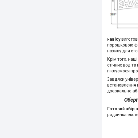
навісу
виготовл
порошковою фа
нахилу для сто
Крім того, на
стічних вод та 
піклуємося про
Завдяки універ
встановлення 
дзеркально аб
Обері
Готовий збірн
родзинка екст