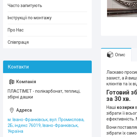
Часто запитують
Інструкції по монтажу
Про Нас
Співпраця
Опис
Ласкаво просим
захист, а й ви
клієнтів та їх 
ПЛАСТІМЕТ - полікарбонат, теплиці,
Готовий зб
збірні дашки
за 30 хв.
Наші
козирки
в
зібрати її всь
ефективність. 
м. Івано-Франківськ, вул. Промислова,
2Б; індекс 76019, Івано-Франківськ,
Вони поставляю
Україна
зібрати їх сам