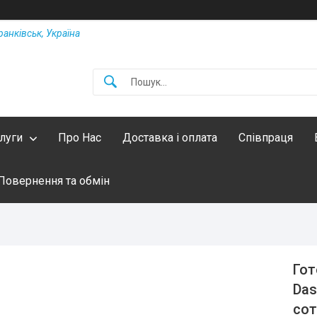
ранківськ, Україна
слуги
Про Нас
Доставка і оплата
Співпраця
Повернення та обмін
Гот
Das
сот