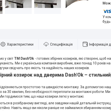
У ко
будь
Характеристики
Специфікація
Інформація 
о у світ
ТМ Dash'Ok
- готових збірних козирків, які створені, щоб 
шуканість. Ми є українська компанія виробник, вже понад 10 років н
відгуки свідчать про якість та надійність наших козирків.
ірний козирок над дверима Dash'Ok – стильний
ідрізняються простотою та швидкістю монтажу. За допомогою нашо
ого за 30 хвилин, без необхідності переплати за монтажні роботи. М
Ми гордимося тим, що наші козирки легкі у монтажі.
ться в розібраному вигляді, але завдяки нашій детальній інструкці
остійно. Навіть якщо ви ніколи раніше не займалися збиранням кози