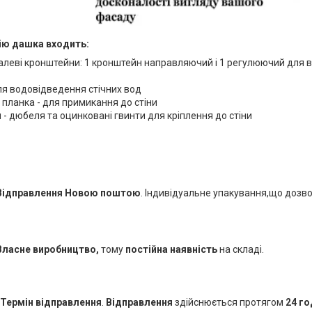
ію дашка входить:
алеві кронштейни: 1 кронштейн направляючий і 1 регулюючий для 
ля водовідведення стічних вод
 планка - для примикання до стіни
 - дюбеля та оцинковані гвинти для кріплення до стіни
Відправлення Новою поштою
. Індивідуальне упакування,що дозв
Власне виробництво,
тому
постійна наявність
на складі.
Термін відправлення
.
Відправлення
здійснюється протягом
24 г