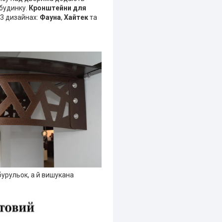
 будинку.
Кронштейни для
 3 дизайнах:
Фауна
,
Хайтек
та
 бурульок, а й вишукана