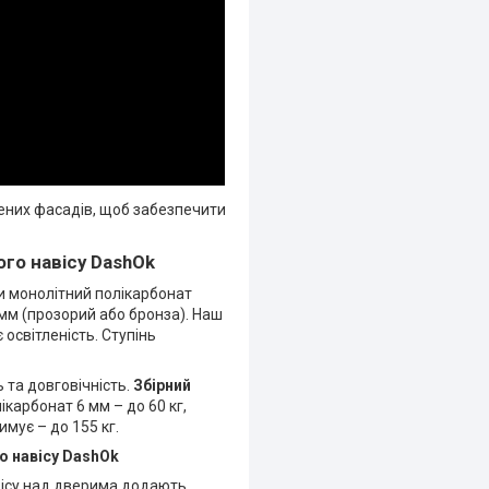
лених фасадів, щоб забезпечити
ого навісу DashOk
ти монолітний полікарбонат
 мм (прозорий або бронза). Наш
освітленість. Ступінь
 та довговічність.
Збірний
ікарбонат 6 мм – до 60 кг,
мує – до 155 кг.
о навісу DashOk
вісу над дверима додають