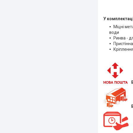
У комплектац
Міцні мет
води
Ринва - д
Пристінна
Кріплення