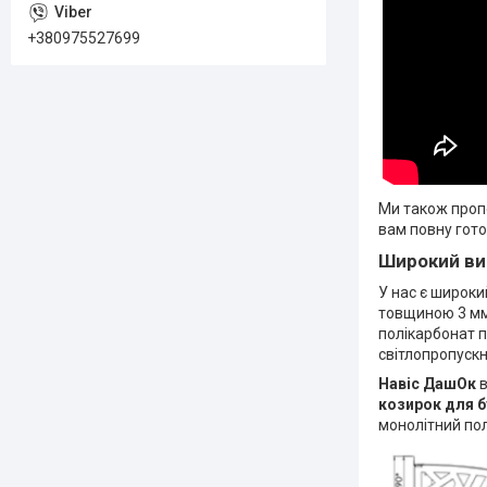
+380975527699
Ми також пропо
вам повну гото
Широкий виб
У нас є широки
товщиною 3 мм 
полікарбонат п
світлопропускн
Навіс ДашОк
в
козирок для 
монолітний пол