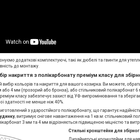
нуємо додаткові комплектуючі, такі як дюбелі та гвинти для утеп
вність до монтажу.
ір накриття з полікарбонату преміум класу для збірн
й вибір кольорів та накриття для вашого козирка. Ви можете, обра
або 4 мм (прозорий або бронза), або стільниковий полікарбонат 6
реміум класу забезпечує захист від УФ-випромінювання та зберігає 
ої здатності не менше ніж 40%.
иготовлений з ударостійкого полікарбонату, що гарантує надійність
будинку
, витримує снігове навантаження на 1 кв.м: стільниковий пол
ікарбонат 3 мм та 4 мм відрізняється підвищеною міцністю та витри
Стильні кронштейни для збірног
Дизайнерські кронштейни для на