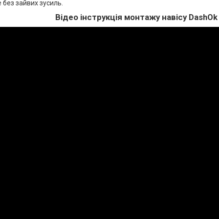
 без зайвих зусиль.
Відео інструкція монтажу навісу DashOk