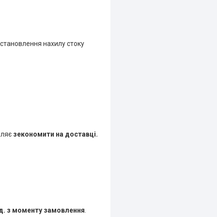
встановлення нахилу стоку
оляє
зекономити
на доставці.
од. з моменту замовлення
.