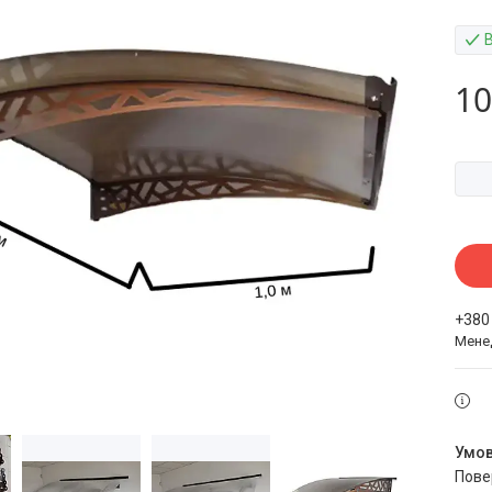
10
+380
Мене
пов