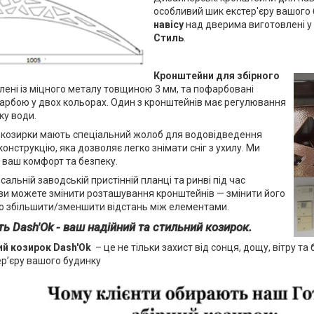
особливий шик екстер'єру вашого
навісу
над дверима виготовлені у
Стиль
.
Кронштейни для збірного
ені із міцного металу товщиною 3 мм, та пофарбовані
рбою у двох кольорах. Один з кронштейнів має регулювання
ку води.
ші козирки мають спеціальний жолоб для водовідведення
конструкцію, яка дозволяє легко знімати сніг з ухилу. Ми
 ваш комфорт та безпеку.
сальній заводській пристінній планці та ринві під час
ви можете змінити розташування кронштейнів — змінити його
о збільшити/зменшити відстань між елементами.
ть Dash'Ok - ваш надійний та стильний козирок.
ий козирок Dash'Ok
– це не тільки захист від сонця, дощу, вітру та
ер’єру вашого будинку