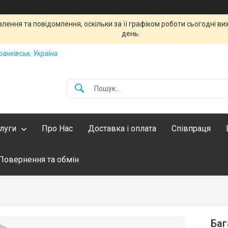
ення та повідомлення, оскільки за її графіком роботи сьогодні в
день.
ранківськ, Україна
слуги
Про Нас
Доставка і оплата
Співпраця
Повернення та обмін
Баг