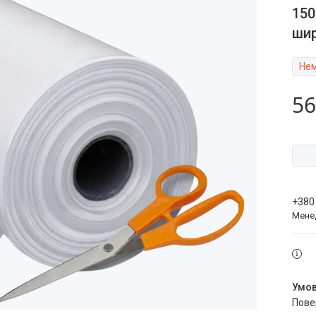
150
ши
Нем
56
+380
Мене
пов