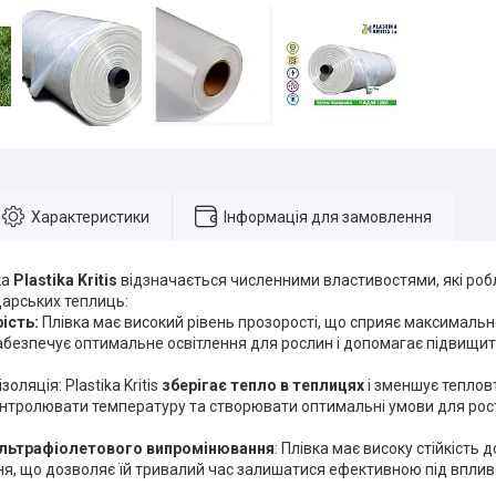
Характеристики
Інформація для замовлення
ка
Plastika Kritis
відзначається численними властивостями, які роб
дарських теплиць:
ість:
Плівка має високий рівень прозорості, що сприяє максимал
забезпечує оптимальне освітлення для рослин і допомагає підвищи
золяція: Plastika Kritis
зберігає тепло в теплицях
і зменшує теплов
нтролювати температуру та створювати оптимальні умови для рост
 ультрафіолетового випромінювання
: Плівка має високу стійкість
я, що дозволяє їй тривалий час залишатися ефективною під вплив