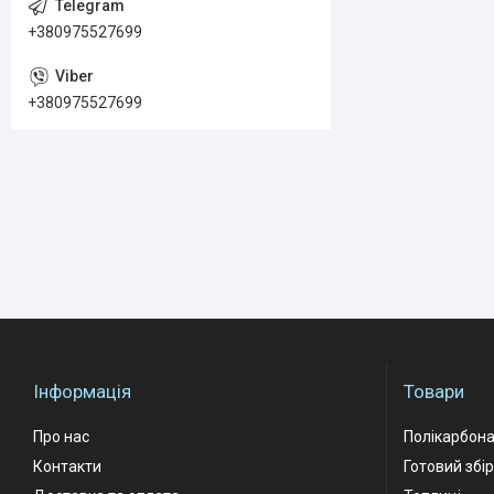
+380975527699
+380975527699
Інформація
Товари
Про нас
Полікарбон
Контакти
Готовий збі