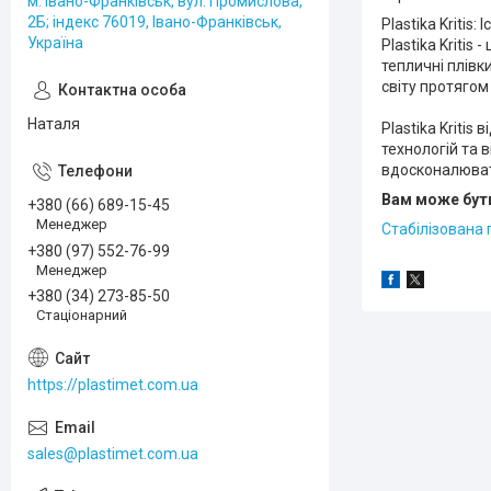
м. Івано-Франківськ, вул. Промислова,
2Б; індекс 76019, Івано-Франківськ,
Plastika Kritis: 
Україна
Plastika Kriti
тепличні плівк
світу протягом
Наталя
Plastika Kriti
технологій та 
вдосконалюват
Вам може бути
+380 (66) 689-15-45
Менеджер
Стабілізована 
+380 (97) 552-76-99
Менеджер
+380 (34) 273-85-50
Стаціонарний
https://plastimet.com.ua
sales@plastimet.com.ua