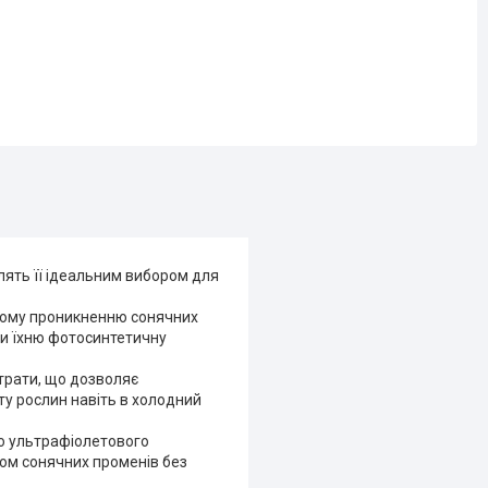
лять її ідеальним вибором для
ьному проникненню сонячних
ти їхню фотосинтетичну
трати, що дозволяє
у рослин навіть в холодний
 до ультрафіолетового
ом сонячних променів без