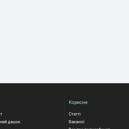
Корисне
ат
Статті
рний дашок
Вакансії