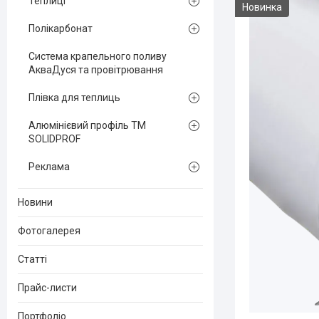
Теплиці
Новинка
Полікарбонат
Система крапельного поливу
АкваДуся та провітрювання
Плівка для теплиць
Алюмінієвий профіль ТМ
SOLIDPROF
Реклама
Новини
Фотогалерея
Статті
Прайс-листи
Портфоліо