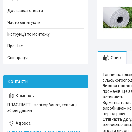
Доставка і оплата
Часто запитують
Інструкції по монтажу
Про Нас
Опис
Співпраця
Теплична плів
сільськогоспо
Висока прозор
променів. Це 
активність.
Відмінна теплоі
ПЛАСТІМЕТ - полікарбонат, теплиці,
виробникам ко
збірні дашки
період року.
Стійкість до
випромінюванн
втрати якості.