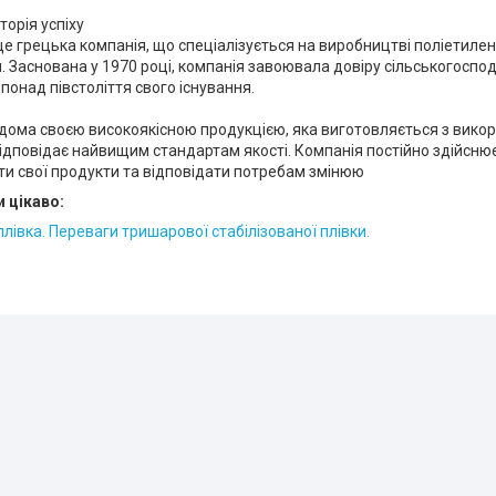
Історія успіху
s - це грецька компанія, що спеціалізується на виробництві поліетил
и. Заснована у 1970 році, компанія завоювала довіру сільськогоспо
 понад півстоліття свого існування.
s відома своєю високоякісною продукцією, яка виготовляється з ви
відповідає найвищим стандартам якості. Компанія постійно здійсню
и свої продукти та відповідати потребам змінюю
 цікаво:
плівка. Переваги тришарової стабілізованої плівки.