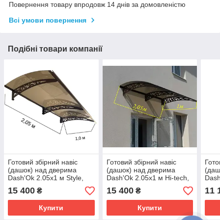
Повернення товару впродовж 14 днів за домовленістю
Всі умови повернення
Подібні товари компанії
Готовий збірний навіс
Готовий збірний навіс
Гото
(дашок) над дверима
(дашок) над дверима
(даш
Dash'Ok 2.05x1 м Style,
Dash'Ok 2.05x1 м Hi-tech,
Dash
мідь антик, кронштейн,
мідь антик, кронштейн,
мідь
15 400
15 400
11 
₴
₴
моноліт 3 мм, бронза
моноліт 3 мм, бронза
моно
Купити
Купити