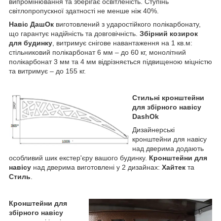
випромінювання та зберігає освітленість. Ступінь
світлопропускної здатності не менше ніж 40%.
Навіс ДашОк
виготовлений з ударостійкого полікарбонату,
що гарантує надійність та довговічність.
Збірний козирок
для будинку
, витримує снігове навантаження на 1 кв.м:
стільниковий полікарбонат 6 мм – до 60 кг, монолітний
полікарбонат 3 мм та 4 мм відрізняється підвищеною міцністю
та витримує – до 155 кг.
Стильні кронштейни
для збірного навісу
DashOk
Дизайнерські
кронштейни для навісу
над дверима додають
особливий шик екстер'єру вашого будинку.
Кронштейни для
навісу
над дверима виготовлені у 2 дизайнах:
Хайтек
та
Стиль
.
Кронштейни для
збірного навісу