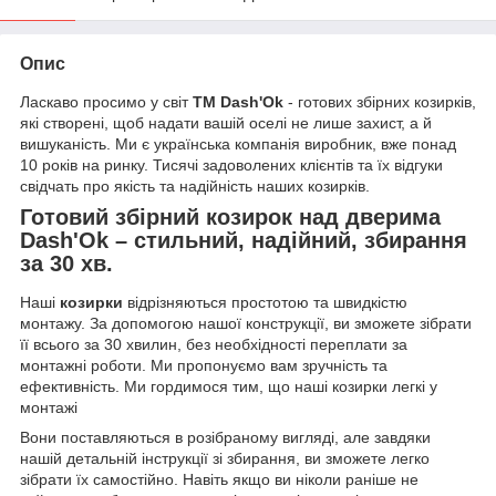
Опис
Ласкаво просимо у світ
ТМ Dash'Ok
- готових збірних козирків,
які створені, щоб надати вашій оселі не лише захист, а й
вишуканість. Ми є українська компанія виробник, вже понад
10 років на ринку. Тисячі задоволених клієнтів та їх відгуки
свідчать про якість та надійність наших козирків.
Готовий збірний козирок над дверима
Dash'Ok – стильний, надійний, збирання
за 30 хв.
Наші
козирки
відрізняються простотою та швидкістю
монтажу. За допомогою нашої конструкції, ви зможете зібрати
її всього за 30 хвилин, без необхідності переплати за
монтажні роботи. Ми пропонуємо вам зручність та
ефективність. Ми гордимося тим, що наші козирки легкі у
монтажі
Вони поставляються в розібраному вигляді, але завдяки
нашій детальній інструкції зі збирання, ви зможете легко
зібрати їх самостійно. Навіть якщо ви ніколи раніше не