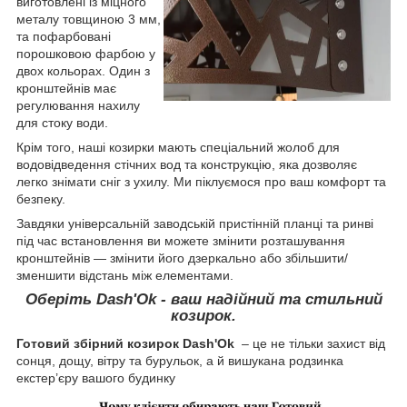
виготовлені із міцного
металу товщиною 3 мм,
та пофарбовані
порошковою фарбою у
двох кольорах. Один з
кронштейнів має
регулювання нахилу
для стоку води.
Крім того, наші козирки мають спеціальний жолоб для
водовідведення стічних вод та конструкцію, яка дозволяє
легко знімати сніг з ухилу. Ми піклуємося про ваш комфорт та
безпеку.
Завдяки універсальній заводській пристінній планці та ринві
під час встановлення ви можете змінити розташування
кронштейнів — змінити його дзеркально або збільшити/
зменшити відстань між елементами.
Оберіть Dash'Ok - ваш надійний та стильний
козирок.
Готовий збірний козирок Dash'Ok
– це не тільки захист від
сонця, дощу, вітру та бурульок, а й вишукана родзинка
екстер’єру вашого будинку