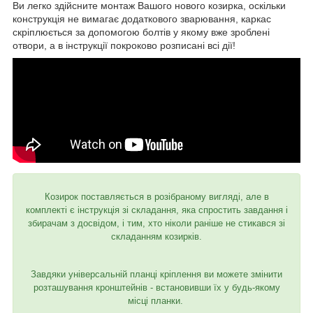
Ви легко здійсните монтаж Вашого нового козирка, оскільки
конструкція не вимагає додаткового зварювання, каркас
скріплюється за допомогою болтів у якому вже зроблені
отвори, а в інструкції покроково розписані всі дії!
Козирок поставляється в розібраному вигляді, але в
комплекті є інструкція зі складання, яка спростить завдання і
збирачам з досвідом, і тим, хто ніколи раніше не стикався зі
складанням козирків.
Завдяки універсальній планці кріплення ви можете змінити
розташування кронштейнів - встановивши їх у будь-якому
місці планки.