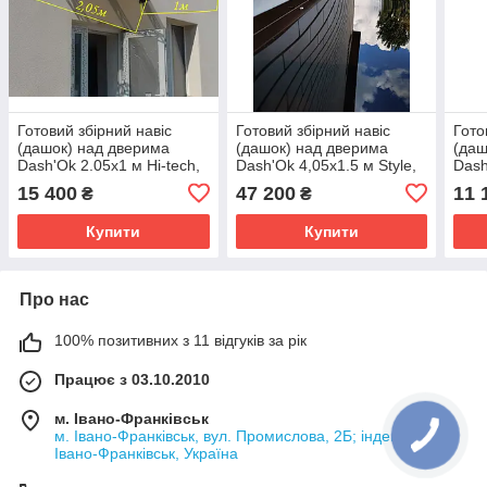
Готовий збірний навіс
Готовий збірний навіс
Гото
(дашок) над дверима
(дашок) над дверима
(даш
Dash'Ok 2.05x1 м Hi-tech,
Dash'Ok 4,05x1.5 м Style,
Dash
мідь антик, кронштейн,
мідь антик, моноліт 3 мм,
мідь
15 400
47 200
11 
₴
₴
моноліт 3 мм, бронза
бронзовий
моно
Купити
Купити
Про нас
100% позитивних з 11 відгуків за рік
Працює з 03.10.2010
м. Івано-Франківськ
м. Івано-Франківськ, вул. Промислова, 2Б; індекс 76019,
Івано-Франківськ, Україна