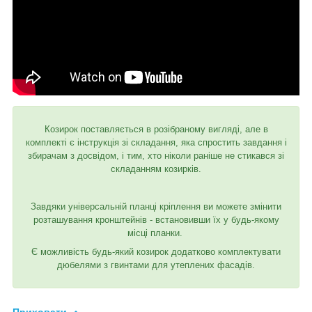
Козирок поставляється в розібраному вигляді, але в
комплекті є інструкція зі складання, яка спростить завдання і
збирачам з досвідом, і тим, хто ніколи раніше не стикався зі
складанням козирків.
Завдяки універсальній планці кріплення ви можете змінити
розташування кронштейнів - встановивши їх у будь-якому
місці планки.
Є можливість будь-який козирок додатково комплектувати
дюбелями з гвинтами для утеплених фасадів.
Приховати