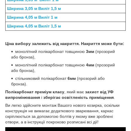
Ширина 3,05 м Виліт 1,5 м
Ширина 4,05 м Виліт 1 м
Ширина 4,05 м Виліт 1,5 м
Ціна вибору залежить від накриття. Накриття може бути:
монолітний полікарбонат товщиною
3мм
(прозорий
або бронза),
монолітний полікарбонат товщиною
4мм
(прозорий
або бронза),
стільниковий полікарбонат
6мм
(прозорий або
бронза).
Полікарбонат преміум класу
, який має
захист від УФ
випромінювання
і
зберігає освітленість приміщення
.
Ви легко здійсните монтаж Вашого нового козирка, оскільки
конструкція не вимагає додаткового зварювання, каркас
скріплюється за допомогою болтів у якому вже зроблені
отвори, а в інструкції покроково розписані всі дії!