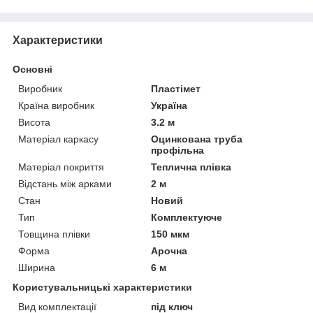
Характеристики
Основні
Виробник
Пластімет
Країна виробник
Україна
Висота
3.2 м
Матеріал каркасу
Оцинкована труба
профільна
Матеріал покриття
Теплична плівка
Відстань між арками
2 м
Стан
Новий
Тип
Комплектуюче
Товщина плівки
150 мкм
Форма
Арочна
Ширина
6 м
Користувальницькі характеристики
Вид комплектації
під ключ