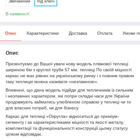
Звичайний
під ключ
В наявності
Опис
Характеристики
Доставка
Оплата
Умови п
Опис
Презентуємо до Вашої уваги нову модель плівкової теплиці
шириною 6м з круглої труби 57 мм. теплиці По своїй міцності
каркас не має рівних на українському ринку і з повним правом
таку теплицю можна називати «незламною».
Впевнені, що дана модель підійде для тепличників із сильним
і незламних характером, які попри складні часи для України
продовжують займатись улюбленою справою у теплиці чи то
для власних потреб, чи для бізнесу.
Каркас для теплиці «Округла» відноситься до преміум-
сегменту і за характеристиками міцності та якості металу,
комплектації та функціональності конструкції цьому статусу
цілком відповідає.