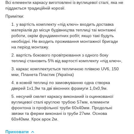
Всі елементи каркасу виготовлені із вуглицевої сталі, яка не
піддається традиційній корозії.
Примітки:
у вартість комплекту «під ключ» входить доставка
матеріалів до місця будівництва теплиці таі монтажні
роботи, окрім фундаментних робіт, якщо такі будуть
необхідні. Не входить проживання монтажної бригади
на період монтажу.
вартість бокового провітрювання з одного боку
теплиці становить 5% від вартості комплекту «під ключ»,
каркас комплектується тепличною плівкою UV6, 150
мки, Планета Пластик (Україна)
в кожній теплиці по замовчуванню одна створка
дверей 1х1,9м та дві віконних фрамуги 1,0х0,9м.
несучий скелет каркасу виконаний із оцинкованої
вуглицевої сталі круглою трубою 57мм, елементи
фронтона із профільної труби 60х40мм. Продольні
звязки та ферми виконані із труби 27мм. Основа
60х40мм. Крок арок 2м.
Приховати