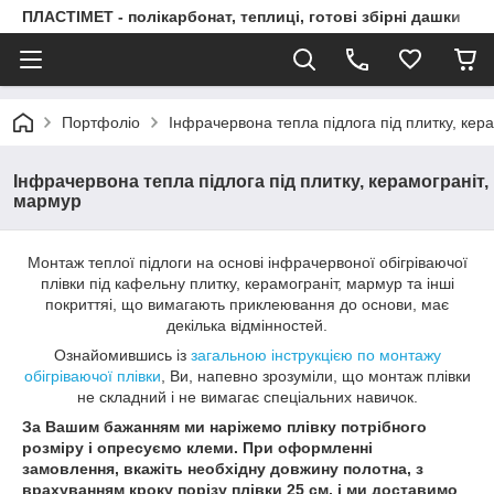
ПЛАСТІМЕТ - полікарбонат, теплиці, готові збірні дашки
Портфоліо
Інфрачервона тепла підлога під плитку, кер
Інфрачервона тепла підлога під плитку, керамограніт,
мармур
Монтаж теплої підлоги на основі інфрачервоної обігріваючої
плівки під кафельну плитку, керамограніт, мармур та інші
покриттяі, що вимагають приклеювання до основи, має
декілька відмінностей.
Ознайомившись із
загальною інструкцією по монтажу
обігріваючої плівки
, Ви, напевно зрозуміли, що монтаж плівки
не складний і не вимагає спеціальних навичок.
За Вашим бажанням ми наріжемо плівку потрібного
розміру і опресуємо клеми. При оформленні
замовлення, вкажіть необхідну довжину полотна, з
врахуванням кроку порізу плівки 25 см, і ми доставимо