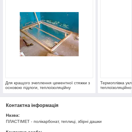
Для кращого зчеплення цементної стяжки з
Термоплівка укл
основою підлоги, теплоізоляційну
теплоізоляційної
відбиваючу підкладку потрібно нарізати на
лицьова сторона
смужки шириною 50 - 52 см. Ці смужки
розміщувалась з
розміщують на підлозі з кроком 90 - 130мм
Для зручності, 
Контактна інформація
один від одного і від найближчих стін.
зафіксувати до п
допомогою клейк
Назва:
ПЛАСТІМЕТ - полікарбонат, теплиці, збірні дашки
Контактна особа: