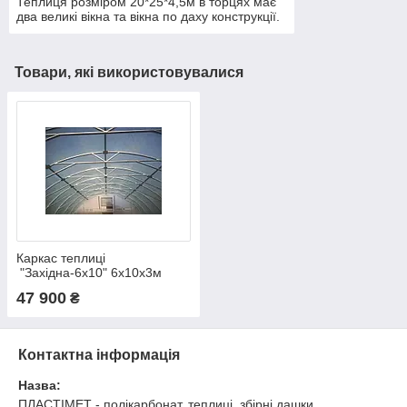
Теплиця розміром 20*25*4,5м в торцях має
два великі вікна та вікна по даху конструкції.
Накрита полікарбонатом 10мм.
Товари, які використовувалися
Каркас теплиці
"Західна-6х10" 6х10х3м
труба 40х20
47 900
₴
Контактна інформація
Назва:
ПЛАСТІМЕТ - полікарбонат, теплиці, збірні дашки