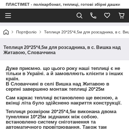
ПЛАСТІМЕТ - полікарбонат, теплиці, готові збірні дашки
Портфоліо
Теплиця 20*25*4,5м для розсадника, в с. В
Теплиця 20*25*4,5м для розсадника, в с. Вишка над
Житавою, Словаччина
Дуже приємно. що цього року наші теплиці є не
тільки в Україні. а й замовляють клієнти з інших
країн.
В Словаччині в селі Вишка над Житавою
в
серпні завершено монтаж теплиці 20*25м
Сам каркас теплиці встановлено ще весною, а
вкінці літа було здійснено накриття конструкції.
Теплиця розміром 20*25*4,5м виконана двома
тунелями 10*25м зєднаних між собою.
встановлено систему сніготанення та
автоматичного провітрювання. Також там