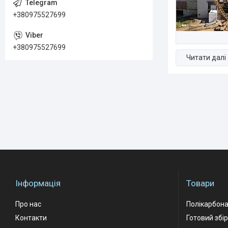
+380975527699
+380975527699
Інформація
Товари
Про нас
Полікарбон
Контакти
Готовий збі