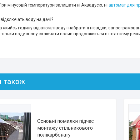
 При мінусовій температури залишати ні Аквадусю, ні
автомат для пр
 відключать воду на дачі?
а якийсь годину відключілі воду і набрати її нізвідки, запрограмова
к тільки воду знову включати полив продовжиться в штатному режи
Основні помилки підчас
монтажу стільникового
полікарбонату