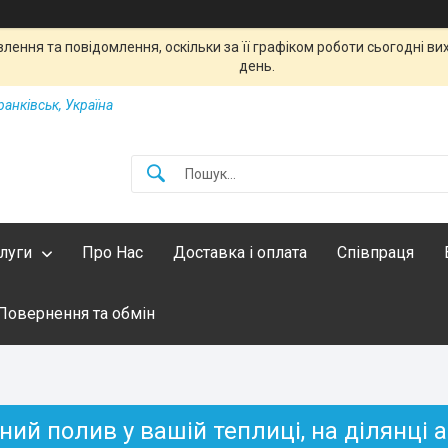
ення та повідомлення, оскільки за її графіком роботи сьогодні в
день.
ранківськ, Україна
слуги
Про Нас
Доставка і оплата
Співпраця
Повернення та обмін
ий полив у вашій теплиці, на ділянці а