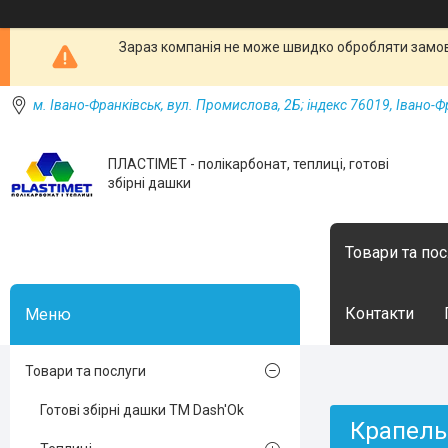
Зараз компанія не може швидко обробляти замовл
м. Івано-Франківськ, вул. Промислова, 2Б; індекс 76019, Івано-Ф
ПЛАСТІМЕТ - полікарбонат, теплиці, готові
збірні дашки
Товари та по
Контакти
Товари та послуги
Готові збірні дашки ТМ Dash'Ok
Крапельн