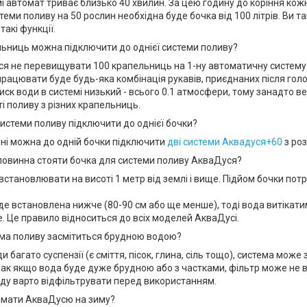
і автомат триває близько 40 хвилин. За цею годину до коріння кожн
стеми поливу на 50 рослин необхідна буде бочка від 100 літрів. Ви
 такі функції.
льниць можна підключити до однієї системи поливу?
я не перевищувати 100 крапельниць на 1-ну автоматичну систему
працювати буде будь-яка комбінація рукавів, приєднаних після гол
иск води в системі низький - всього 0.1 атмосфери, тому занадто в
і поливу з різних крапельниць.
системи поливу підключити до однієї бочки?
нні можна до одній бочки підключити
дві системи Аквадуся+60
з роз
і повинна стояти бочка для системи поливу АкваДуся?
становлювати на висоті 1 метр від землі і вище. Підйом бочки пот
де встановлена нижче (80-90 см або ще менше), тоді вода витікати
. Це правило відноситься до всіх моделей АкваДусі.
ма поливу засмітиться брудною водою?
ди багато суспензії (є сміття, пісок, глина, сіль тощо), система мож
ак якщо вода буде дуже брудною або з частками, фільтр може не 
ду варто відфільтрувати перед використанням.
німати АкваДусю на зиму?