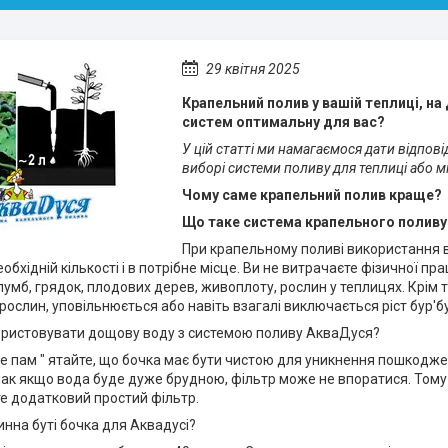
29 квітня 2025
Крапельний полив у вашій теплиці, на
систем оптимальну для вас?
У цій статті ми намагаємося дати відпові
виборі системи поливу для теплиці або мі
Чому саме крапельний полив краще?
Що таке система крапельного поливу 
При крапельному поливі використання 
еобхідній кількості і в потрібне місце. Ви не витрачаєте фізичної п
мб, грядок, плодових дерев, живоплоту, рослин у теплицях. Крім т
рослин, уповільнюється або навіть взагалі виключається ріст бур'бу
ристовувати дощову воду з системою поливу АкваДуся?
е пам " ятайте, що бочка має бути чистою для уникнення пошкоджен
ак якщо вода буде дуже брудною, фільтр може не впоратися. Тому 
е додатковий простий фільтр.
инна буті бочка для Аквадусі?