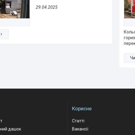
29.04.2025
Кольо
гориз
перек
Корисне
ат
Статті
рний дашок
Вакансії