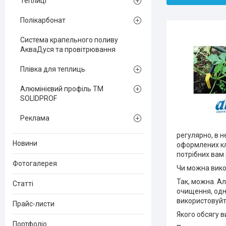
Теплиці
Полікарбонат
Система крапельного поливу
АкваДуся та провітрювання
Плівка для теплиць
Алюмінієвий профіль ТМ
SOLIDPROF
Реклама
регулярно, в н
Новини
оформлених клу
потрібних вам 
Фотогалерея
Чи можна вико
Так, можна. Ал
Статті
очищення, одн
використовуйт
Прайс-листи
Якого обсягу в
Портфоліо