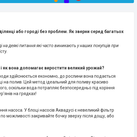
 ділянці або городі без проблем. Як зверни серед багатьох
ді на деякі питання які часто виникають у наших покупців при
сту.
і як вона допомагає виростити великий урожай?
води здійснюється економно, до рослини вона подається
раці на полив. Цей метод ідеальний для поливу красиво
ого, оскільки вода потрапляє безпосередньо під коріння
р'янів на грядках!
ня насоса. У блоці насосів Аквадусі є невеликий фільтр
по можливості закривайте бочку зверху після дощу, або