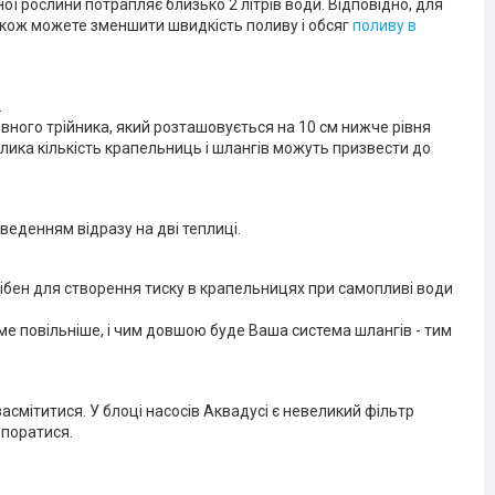
ої рослини потрапляє близько 2 літрів води. Відповідно, для
 також можете зменшити швидкість поливу і обсяг
поливу в
.
овного трійника, який розташовується на 10 см нижче рівня
елика кількість крапельниць і шлангів можуть призвести до
веденням відразу на дві теплиці.
рібен для створення тиску в крапельницях при самопливі води
ме повільніше, і чим довшою буде Ваша система шлангів - тим
е засмітитися. У блоці насосів Аквадусі є невеликий фільтр
впоратися.