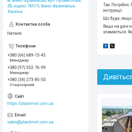
м. Івано-Франківськ, вул. Промислова,
Так. Потрібно.
2Б; індекс 76019, Івано-Франківськ,
інструкції.
Україна
Що буде, якщо
Якщо на дачі н
зламається. Я
Наталя
+380 (66) 689-15-45
Менеджер
+380 (97) 552-76-99
Менеджер
+380 (34) 273-85-50
Стаціонарний
https://plastimet.com.ua
sales@plastimet.com.ua