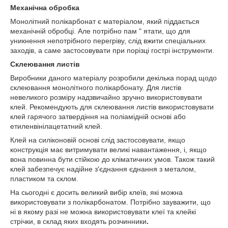
Механічна обробка
Монолітний полікарбонат є матеріалом, який піддається
механічній обробці. Але потрібно пам " ятати, що для
уникнення непотрібного перегріву, слід вжити спеціальних
заходів, а саме застосовувати при порізці гострі інструменти.
Склеювання листів
Виробники даного матеріалу розробили декілька порад щодо
склеювання монолітного полікарбонату. Для листів
невеликого розміру надзвичайно зручно використовувати
клей. Рекомендують для склеювання листів використовувати
клей гарячого затвердіння на поліамідній основі або
етиленвінілацетатний клей.
Клей на силіконовій основі слід застосовувати, якщо
конструкція має витримувати великі навантаження, і, якщо
вона повинна бути стійкою до кліматичних умов. Також такий
клей забезпечує надійне з'єднання єднання з металом,
пластиком та склом.
На сьогодні є досить великий вибір клеїв, які можна
використовувати з полікарбонатом. Потрібно зауважити, що
ні в якому разі не можна використовувати клеї та клейкі
стрічки, в склад яких входять розчинники
.