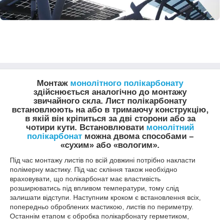
Монтаж
монолітного полікарбонату
здійснюється аналогічно до монтажу
звичайного скла. Лист полікарбонату
встановлюють на або в тримаючу конструкцію,
в якій він кріпиться за дві сторони або за
чотири кути. Встановлювати
монолітний
полікарбонат
можна двома способами –
«сухим» або «вологим».
Під час монтажу листів по всій довжині потрібно накласти
полімерну мастику. Під час скління також необхідно
враховувати, що полікарбонат має властивість
розширюватись під впливом температури, тому слід
залишати відступи. Наступним кроком є встановлення всіх,
попередньо оброблених мастикою, листів по периметру.
Останнім етапом є обробка полікарбонату герметиком,