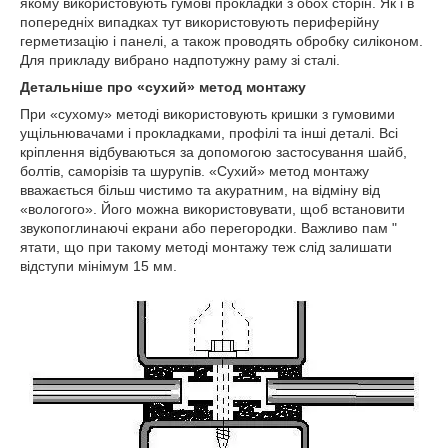
якому використовують гумові прокладки з обох сторін. Як і в
попередніх випадках тут використовують периферійну
герметизацію і панелі, а також проводять обробку силіконом.
Для прикладу вибрано надпотужну раму зі сталі.
Детальніше про «сухий» метод монтажу
При «сухому» методі використовують кришки з гумовими
ущільнювачами і прокладками, профілі та інші деталі. Всі
кріплення відбуваються за допомогою застосування шайб,
болтів, саморізів та шурупів. «Сухий» метод монтажу
вважається більш чистимо та акуратним, на відміну від
«вологого». Його можна використовувати, щоб встановити
звукопоглинаючі екрани або перегородки. Важливо пам "
ятати, що при такому методі монтажу теж слід залишати
відступи мінімум 15 мм.