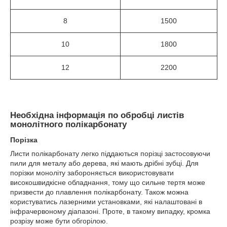
8
1500
10
1800
12
2200
Необхідна інформація по обробці листів
монолітного полікарбонату
Порізка
Листи полікарбонату легко піддаються порізці застосовуючи
пили для металу або дерева, які мають дрібні зубці. Для
порізки моноліту забороняється використовувати
високошвидкісне обладнання, тому що сильне тертя може
призвести до плавлення полікарбонату. Також можна
користуватись лазерними установками, які налаштовані в
інфрачервоному діапазоні. Проте, в такому випадку, кромка
розрізу може бути обгорілою.