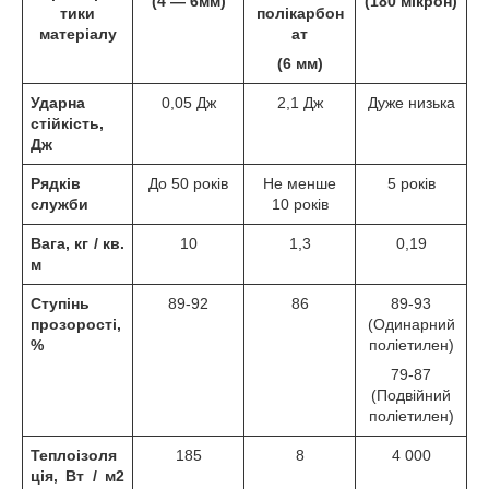
(4 ― 6мм)
(180 мікрон)
тики
полікарбон
матеріалу
ат
(6 мм)
Ударна
0,05 Дж
2,1 Дж
Дуже низька
стійкість,
Дж
Рядків
До 50 років
Не менше
5 років
служби
10 років
Вага, кг / кв.
10
1,3
0,19
м
Ступінь
89-92
86
89-93
прозорості,
(Одинарний
%
поліетилен)
79-87
(Подвійний
поліетилен)
Теплоізоля
185
8
4 000
ція, Вт / м2