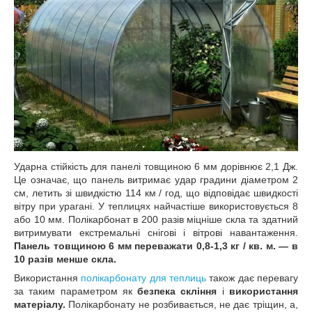
Ударна стійкість для панелі товщиною 6 мм дорівнює 2,1 Дж.
Це означає, що панель витримає удар градини діаметром 2
см, летить зі швидкістю 114 км / год, що відповідає швидкості
вітру при урагані. У теплицях найчастіше використовується 8
або 10 мм. Полікарбонат в 200 разів міцніше скла та здатний
витримувати екстремальні снігові і вітрові навантаження.
Панель товщиною 6 мм переважати 0,8-1,3 кг / кв. м. ― в
10 разів менше скла.
Використання
полікарбонату для теплиць
також дає перевагу
за таким параметром як
безпека скління
і
використання
матеріалу.
Полікарбонату не розбивається, не дає тріщин, а,