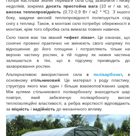
Попри настільки значні переваги скла слід зазначити і низку
недоліків, зокрема
досить пристойна вага
(10 кг / кв. м),
висока теплопровідність
(0,72-0,9 Вт / м2 * ºС). З іншого
боку, завдяки високій теплопровідності полегшується схід
снігу з теплиці. Також, в монтажі скло потребує обережності в
монтажі, крім того обробка скла вимагає повних навичок.
Скло також має так званий
«ефект лінзи».
Це означає, що
сонячні промені практично не змінюють свого напряму по
відношенню до його площини і потрапляють тільки на
верхню частину рослин, в тій годину як нижня частина
залишається в тіні, що в підсумку призводить до
захворювання рослин.
Альтернативою використання скла
є
полікарбонат
,
в
основному
стільниковий
. Це матеріал з роду пластику,
структура якого має один і більше взаємопов'язаних шарів.
Між кулями стільникового полікарбонату знаходиться шар
повітря, який забезпечує полікарбонату високі
теплоізоляційні властивості, а ребра жорсткості відповідають
за
міцність
і
надійність
до механічного впливу.