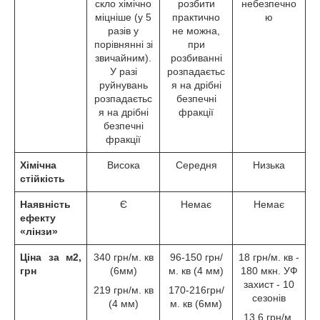
скло хімічно
розбити
небезпечно
міцніше (у 5
практично
ю
разів у
не можна,
порівнянні зі
при
звичайним).
розбиванні
У разі
розпадаєтьс
руйнувань
я на дрібні
розпадаєтьс
безпечні
я на дрібні
фракції
безпечні
фракції
Хімічна
Висока
Середня
Низька
стійкість
Наявність
Є
Немає
Немає
ефекту
«лінзи»
Ціна за м2,
340 грн/м. кв
96-150 грн/
18 грн/м. кв -
грн
(6мм)
м. кв (4 мм)
180 мкн. УФ
захист - 10
219 грн/м. кв
170-216грн/
сезонів
(4 мм)
м. кв (6мм)
13,6 грн/м.