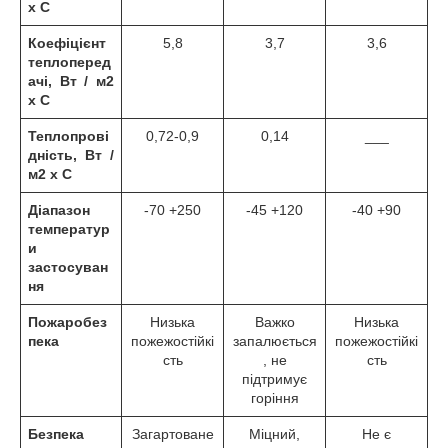
х С
Коефіцієнт
5,8
3,7
3,6
теплоперед
ачі, Вт / м2
х С
Теплопрові
0,72-0,9
0,14
___
дність, Вт /
м2 х С
Діапазон
-70 +250
-45 +120
-40 +90
температур
и
застосуван
ня
Пожаробез
Низька
Важко
Низька
пека
пожежостійкі
запалюється
пожежостійкі
сть
, не
сть
підтримує
горіння
Безпека
Загартоване
Міцний,
Не є