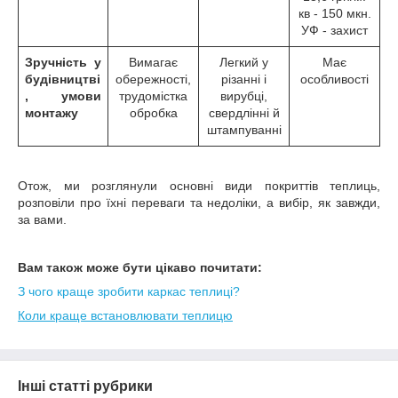
кв - 150 мкн.
УФ - захист
Зручність у
Вимагає
Легкий у
Має
будівництві
обережності,
різанні і
особливості
, умови
трудомістка
вирубці,
монтажу
обробка
свердлінні й
штампуванні
Отож, ми розглянули основні види покриттів теплиць,
розповіли про їхні переваги та недоліки, а вибір, як завжди,
за вами.
Вам також може бути цікаво почитати:
З чого краще зробити каркас теплиці?
Коли краще встановлювати теплицю
Інші статті рубрики