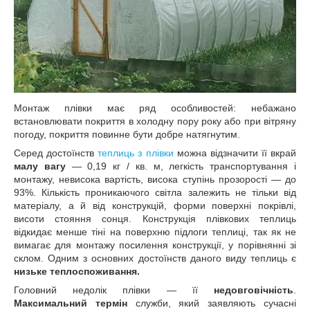
Монтаж плівки має ряд особливостей: небажано
встановлювати покриття в холодну пору року або при вітряну
погоду, покриття повинне бути добре натягнутим.
Серед достоїнств
теплиць з плівки
можна відзначити її вкрай
малу вагу
― 0,19 кг / кв. м, легкість транспортування і
монтажу, невисока вартість, висока ступінь прозорості ― до
93%. Кількість проникаючого світла залежить не тільки від
матеріалу, а й від конструкцій, форми поверхні покрівлі,
висоти стояння сонця. Конструкція плівкових теплиць
відкидає менше тіні на поверхню підлоги теплиці, так як не
вимагає для монтажу посилення конструкції, у порівнянні зі
склом. Одним з основних достоїнств даного виду теплиць є
низьке теплоспоживання.
Головний недолік плівки ― її
недовговічність
.
Максимальний термін
служби, який заявляють сучасні