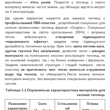
виробники ―
п'ять років
. Покриття у теплиць з такого
матеріалу вимагає частої заміни, що збільшує вартість витрат
на її експлуатацію.
Ще одним варіантом накриття для каркаса теплиці є
профільований ПВХ-пластик
, розроблений спеціально для
скління промислових теплиць фірмою «Ондекс». Спеціальні
характеристики за світло пропусканню (85%) і затримці
тепла, забезпечують
створення підвищеного
«парникового ефекту»
, завдяки чому підвищується
врожайність тепличних культур. Крім того,
мала питома вага
,
здатна гнутися без нагрівання,
дозволяє легко і
швидко
монтувати
на полегшених несучих конструкціях теплиць, як
на основний покрівлі, так і на бічних поверхнях і фрамугах.
Завдяки неволокнистій структури і гладкій поверхні, листи
пластику
не притягають пил
,
легко миються струменем
води під тиском,
не обмерзають.Листи можна згинати,
монтувати внапуск, без використання спеціальних кріпильних
систем.
Таблиця 1.1.Порівняльна характеристика матеріалів для
скління теплиць
Показники
Скло
Стільников
Плівка
характерис
ий