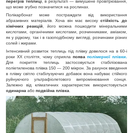
перегрів теплиці
, в результаті ― вимушене провітрювання,
що може згубно позначитися на рослинах.
Полікарбонат може постраждати від використання
абразивних матеріалів. Хоча він має високу
стійкість
до
хімічних реакцій
, його можна пошкодити мінеральними
кислотами, органічними кислотами, розчинниками, аміаком,
як у рідкому, так і в газоподібному вигляді, розчинами різних
солей і жирами.
Інтенсивний розвиток теплиць під плівку довелося на в 60-і
роки XX століття, чому сприяла
поява
полімерної плівки.
Для покриття теплиць застосовується стабілізована
поліетиленова плівка 150 ― 200 мікрон. За рахунок введення
в плівку світло стабілузуючих добавок вона набуває стійкого
руйнуючого ультрафіолетового випромінювання сонця.
Залежно від кліматичних характеристик використовується
одинарна
або
подвійна плівка
.