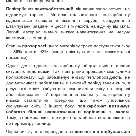
міцності і світлопропускання.
Полікарбонат
пожежобезпечний
, він важко запалюється і не
підтримує горіння. Монтаж стільникового полікарбонату
відрізняється легкістю в різанні і вирубці, свердлінні й
штампуванні завдяки міцності і гнучкості, на відміну від скла.
Легкий матеріал значно знижує навантаження на несучу
конструкцію теплиці.
Ступінь
прозорості
цього матеріалу трохи поступається склу
―
86%
проти 92% (якщо орієнтуватися на максимальні
показники).
Однак деякі гідності полікарбонату обертаються в певних
ситуаціях недоліками. Так, повітряний прошарок між кулями
полікарбонату, що забезпечує низьку теплопровідність, не
дає можливості забезпечити в зимовий період танен снігу, в
результаті може відбуватися накопичення снігу на покрівлі
або обмерзання. У порівнянні зі склом у полікарбонату
низька статистична поверхню, що також уповільнює
скочування снігу. З іншого боку,
полікарбонат витримує
набагато більші навантаження в порівнянні зі склом
.
Тому, в промислових теплицях полікарбонат встановлюється
по периметру теплиці.
Через низьку теплопровідності
в сонячні дні відбувається