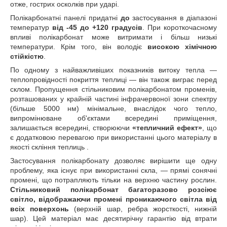
отже, гострих осколків при ударі.
Полікарбонатні панелі придатні
до
застосування в діапазоні
температур
від -45 до +120 градусів
. При короткочасному
впливі полікарбонат може витримати і більш низькі
температури. Крім того, він володіє
високою хімічною
стійкістю
.
По одному з найважливіших показників витоку тепла ―
теплопровідності покриття теплиці ― він також виграє перед
склом. Пропущення стільниковим полікарбонатом променів,
розташованих у крайній частині інфрачервоної зони спектру
(більше 5000 нм) мінімальне, внаслідок чого тепло,
випромінюване об'єктами всередині приміщення,
залишається всередині, створюючи
«тепличний ефект»
, що
є додатковою перевагою при використанні цього матеріалу в
якості скління теплиць .
Застосування полікарбонату дозволяє вирішити ще одну
проблему, яка існує при використанні скла, ― прямі сонячні
промені, що потрапляють тільки на верхню частину рослин.
Стільниковий полікарбонат багаторазово розсіює
світло, відображаючи промені проникаючого світла від
всіх поверхонь
(верхній шар, ребра жорсткості, нижній
шар). Цей матеріал має десятирічну гарантію від втрати