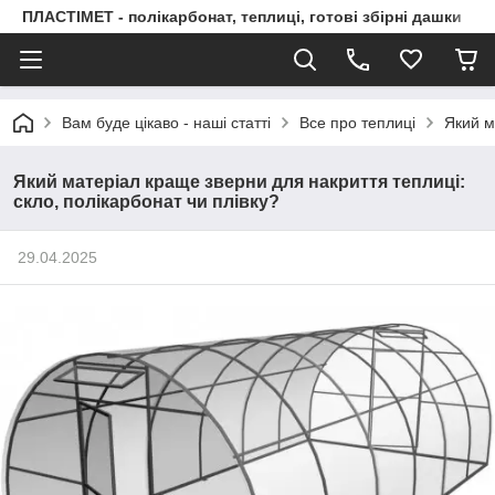
ПЛАСТІМЕТ - полікарбонат, теплиці, готові збірні дашки
Вам буде цікаво - наші статті
Все про теплиці
Який м
Який матеріал краще зверни для накриття теплиці:
скло, полікарбонат чи плівку?
29.04.2025