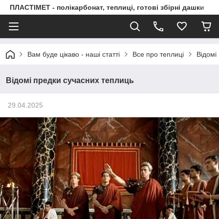
ПЛАСТІМЕТ - полікарбонат, теплиці, готові збірні дашки
Вам буде цікаво - наші статті
Все про теплиці
Відомі
Відомі предки сучасних теплиць
29.04.2025