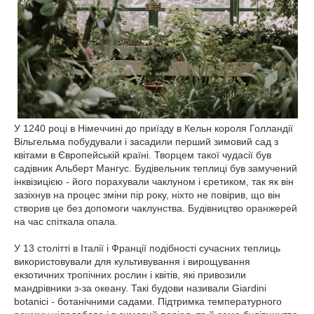
У 1240 році в Німеччині до приїзду в Кельн короля Голландії
Вільгельма побудували і засадили перший зимовий сад з
квітами в Європейській країні. Творцем такої чудасії був
садівник Альберт Мангус. Будівельник теплиці був замучений
інквізицією - його порахували чаклуном і єретиком, так як він
зазіхнув на процес зміни пір року, ніхто не повірив, що він
створив це без допомоги чаклунства. Будівництво оранжерей
на час спіткала опала.
У 13 столітті в Італії і Франції подібності сучасних теплиць
використовували для культивування і вирощування
екзотичних тропічних рослин і квітів, які привозили
мандрівники з-за океану. Такі будови називали Giardini
botanici - ботанічними садами. Підтримка температурного