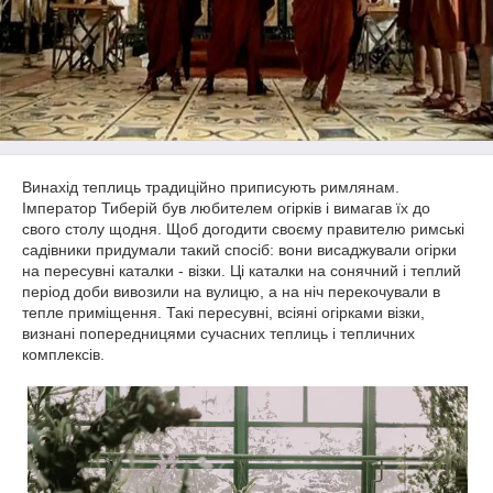
Винахід теплиць традиційно приписують римлянам.
Імператор Тиберій був любителем огірків і вимагав їх до
свого столу щодня. Щоб догодити своєму правителю римські
садівники придумали такий спосіб: вони висаджували огірки
на пересувні каталки - візки. Ці каталки на сонячний і теплий
період доби вивозили на вулицю, а на ніч перекочували в
тепле приміщення. Такі пересувні, всіяні огірками візки,
визнані попередницями сучасних теплиць і тепличних
комплексів.