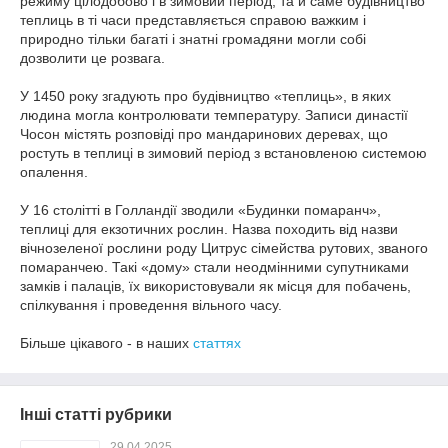
режиму цілодобово і в зимовий період, та й саме будівництво
теплиць в ті часи представляється справою важким і
природно тільки багаті і знатні громадяни могли собі
дозволити це розвага.
У 1450 року згадують про будівництво «теплиць», в яких
людина могла контролювати температуру. Записи династії
Чосон містять розповіді про мандаринових деревах, що
ростуть в теплиці в зимовий період з встановленою системою
опалення.
У 16 столітті в Голландії зводили «Будинки помаранч»,
теплиці для екзотичних рослин. Назва походить від назви
вічнозеленої рослини роду Цитрус сімейства рутових, званого
помаранчею. Такі «дому» стали неодмінними супутниками
замків і палаців, їх використовували як місця для побачень,
спілкування і проведення вільного часу.
Більше цікавого - в наших
статтях
Інші статті рубрики
29.04.2025