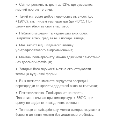
Світлопроникність досягає 92%, що зумовлює
якісний прогрів теплиці;
Такий матеріал добре переносить як високі (до
+120°C), так і низькі температури (до -40°C). При
цьому він зберігає свої властивості;
Набагато міцніший та надійніший аніж скло.
Витримує вітер, град та інші погодні явища;
Має захист від шкідливого впливу
ультрафіолетового випромінювання;
Монтаж полікарбонату можна здійснити самостійно
без допомоги фахівців;
Завдяки його гнучкості можна сконструювати
теплицю будь-якої форми;
Ви з легкістю зможете збудувати всередині
перегородки та зробити додаткові вікна та кватирки;
Пожежобезпека. Полікарбонат не горить.
Плавитись починає при температурі + 550°C, при
цьому не виділяючи шкідливих речовин;
Теплицю з полікарбонату можна використовувати з
березня до кінця жовтня без додаткового обігріву.