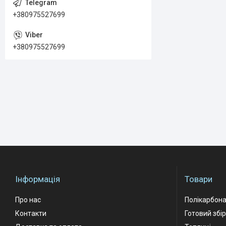
+380975527699
+380975527699
Інформація
Товари
Про нас
Полікарбон
Контакти
Готовий збі