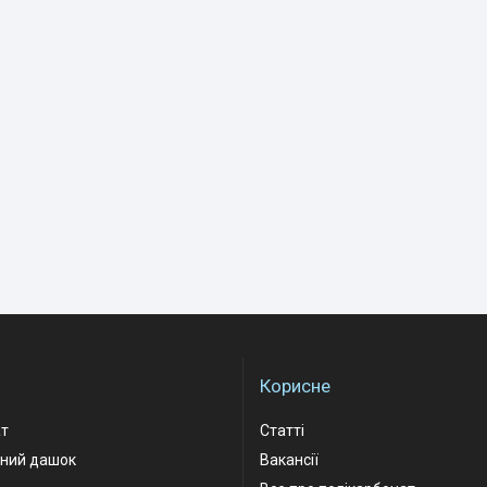
Корисне
ат
Статті
рний дашок
Вакансії