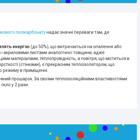
икового полікарбонату
надає значні переваги там, де
млять енергію
(до 50%), що витрачається на опалення або
и і акриловими листами аналогічної товщини, адже
цими матеріалами, теплопровідність, а повітря, що міститься в
сткості (стінками), є прекрасним теплоізолятором, що
 режиму в приміщенні.
ітряний прошарок. За своїми теплоізоляційними властивостями
скло у 2 рази.