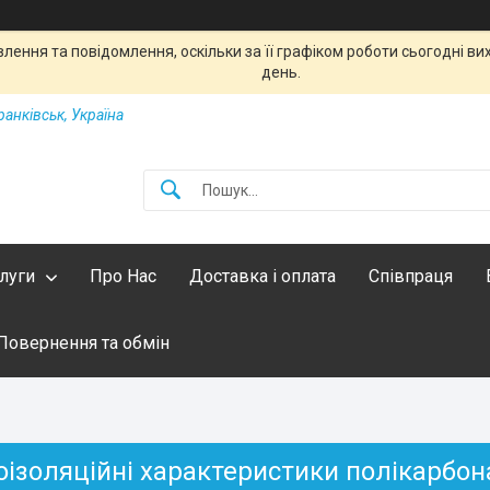
ення та повідомлення, оскільки за її графіком роботи сьогодні в
день.
ранківськ, Україна
слуги
Про Нас
Доставка і оплата
Співпраця
Повернення та обмін
оізоляційні характеристики полікарбон