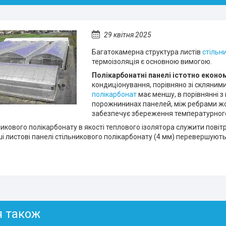
29 квітня 2025
Багатокамерна структура листів
стільн
термоізоляція є основною вимогою.
Полікарбонатні панелі істотно еконо
кондиціонування, порівняно зі скляним
полікарбонат
має меншу, в порівнянні з 
порожнининах панелей, між ребрами жор
забезпечує збереження температурного
ьникового полікарбонату в якості теплового ізолятора служити пов
і листові панелі стільникового полікарбонату (4 мм) перевершують 