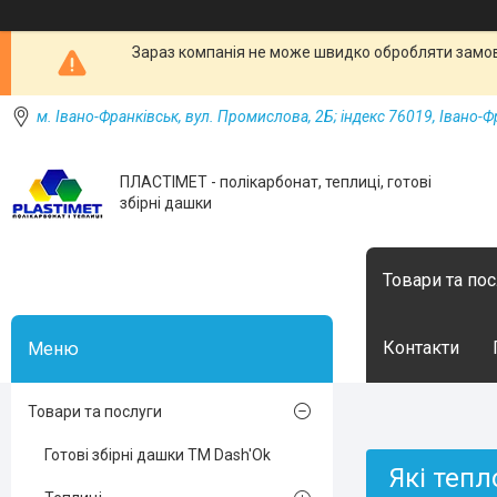
Зараз компанія не може швидко обробляти замовл
м. Івано-Франківськ, вул. Промислова, 2Б; індекс 76019, Івано-Ф
ПЛАСТІМЕТ - полікарбонат, теплиці, готові
збірні дашки
Товари та по
Контакти
Товари та послуги
Готові збірні дашки ТМ Dash'Ok
Які тепл