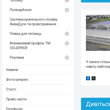
Теплиці
Полікарбонат
Система крапельного поливу
АкваДуся та провітрювання
Плівка для теплиць
Алюмінієвий профіль ТМ
SOLIDPROF
Реклама
У панелі стіл
навіть найтонш
Новини
Фотогалерея
Статті
Прайс-листи
Портфоліо